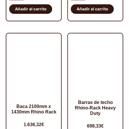
de
de
techo
techo
Añadir al carrito
Añadir al carrito
con
con
guías
guías
Rhino
Rhino
Rack
Rack
cantidad
cantidad
Barras de techo
Baca 2100mm x
Rhino-Rack Heavy
1430mm Rhino Rack
Duty
1.636,32
€
698,33
€