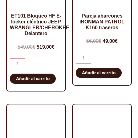
ET101 Bloqueo HF E-
Pareja abarcones
locker eléctrico JEEP
IRONMAN PATROL
WRANGLER/CHEROKEE.
K160 traseros
Delantero
El
El
56,00
€
49,00
€
El
El
549,00
€
519,00
€
precio
precio
precio
precio
Pareja
original
actual
ET101
abarcones
original
actual
era:
es:
Bloqueo
IRONMAN
Añadir al carrito
era:
es:
56,00€.
49,00€.
HF
Añadir al carrito
PATROL
549,00€.
519,00€.
E-
K160
locker
traseros
eléctrico
cantidad
JEEP
WRANGLER/CHEROKEE.
Delantero
cantidad