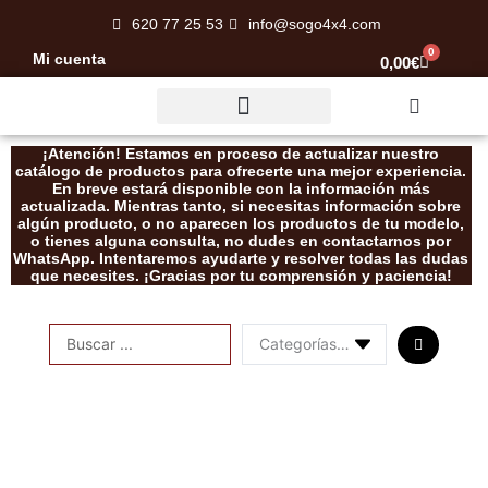
Ir
620 77 25 53
info@sogo4x4.com
al
0
Mi cuenta
Carrito
0,00
€
contenido
Rescate / Desatasco
¡Atención! Estamos en proceso de actualizar nuestro
catálogo de productos para ofrecerte una mejor experiencia.
En breve estará disponible con la información más
actualizada. Mientras tanto, si necesitas información sobre
algún producto, o no aparecen los productos de tu modelo,
o tienes alguna consulta, no dudes en contactarnos por
WhatsApp. Intentaremos ayudarte y resolver todas las dudas
que necesites. ¡Gracias por tu comprensión y paciencia!
Search
...