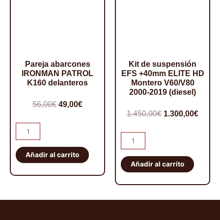
Pareja abarcones
Kit de suspensión
IRONMAN PATROL
EFS +40mm ELITE HD
K160 delanteros
Montero V60/V80
2000-2019 (diesel)
El
El
56,00
€
49,00
€
El
El
1.450,00
€
1.300,00
€
precio
precio
precio
preci
Pareja
original
actual
Kit
abarcones
original
actua
era:
es:
de
IRONMAN
Añadir al carrito
era:
es:
56,00€.
49,00€.
suspensión
Añadir al carrito
PATROL
1.450,00€.
1.300,
EFS
K160
+40mm
delanteros
ELITE
cantidad
HD