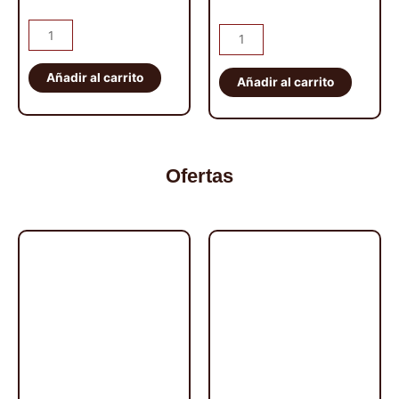
Baca
Barras
2100mm
de
x
Añadir al carrito
techo
Añadir al carrito
1430mm
Rhino-
Rhino
Rack
Rack
Heavy
cantidad
Duty
Ofertas
cantidad