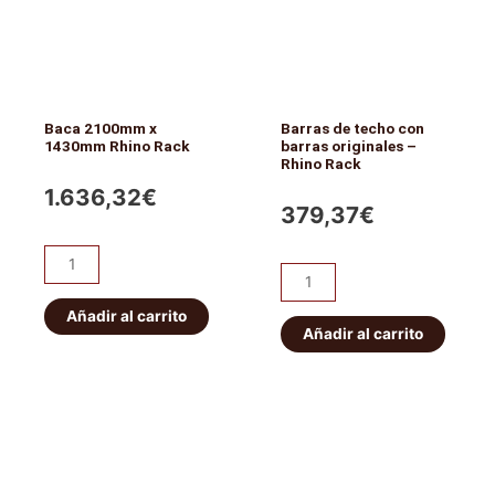
Baca 2100mm x
Barras de techo con
1430mm Rhino Rack
barras originales –
Rhino Rack
1.636,32
€
379,37
€
Baca
Barras
2100mm
de
x
Añadir al carrito
techo
Añadir al carrito
1430mm
con
Rhino
barras
Rack
originales
cantidad
-
Rhino