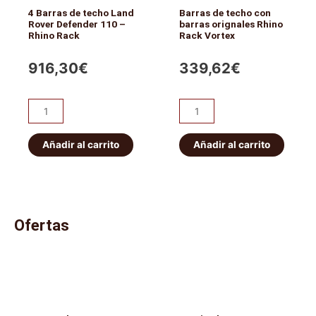
Rack
4 Barras de techo Land
Barras de techo con
cantidad
Rover Defender 110 –
barras orignales Rhino
Rhino Rack
Rack Vortex
916,30
€
339,62
€
4
Barras
Barras
de
de
techo
Añadir al carrito
Añadir al carrito
techo
con
Land
barras
Rover
orignales
Defender
Rhino
Ofertas
110
Rack
-
Vortex
Rhino
cantidad
Rack
cantidad