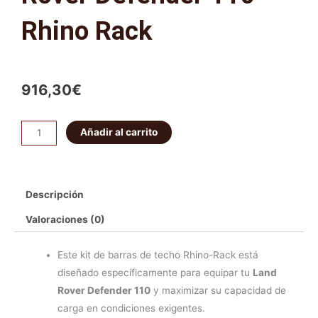
Rhino Rack
916,30
€
4
Añadir al carrito
Barras
de
techo
Descripción
Land
Rover
Valoraciones (0)
Defender
110
Este kit de barras de techo Rhino-Rack está
-
diseñado específicamente para equipar tu
Land
Rhino
Rover Defender 110
y maximizar su capacidad de
Rack
carga en condiciones exigentes.