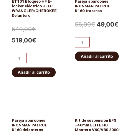
ET101 Bloqueo HF E-
Pareja abarcones
locker eléctrico JEEP
IRONMAN PATROL
WRANGLER/CHEROKEE.
K160 traseros
Delantero
El
El
56,00
€
49,00
€
El
El
549,00
€
precio
prec
precio
precio
519,00
€
Pareja
original
actu
abarcones
original
actual
IRONMAN
Añadir al carrito
era:
es:
ET101
era:
es:
PATROL
Bloqueo
56,00€.
49,0
K160
HF
Añadir al carrito
549,00€.
519,00€.
traseros
E-
cantidad
locker
eléctrico
JEEP
WRANGLER/CHEROKEE.
Delantero
Pareja abarcones
Kit de suspensión EFS
cantidad
IRONMAN PATROL
+40mm ELITE HD
K160 delanteros
Montero V60/V80 2000-