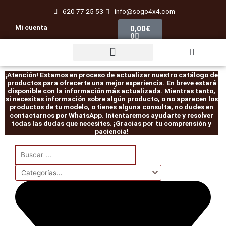
Ir
620 77 25 53
info@sogo4x4.com
al
Carrito
Mi cuenta
0,00
€
contenido
0
Rescate / Desatasco
¡Atención! Estamos en proceso de actualizar nuestro catálogo de
productos para ofrecerte una mejor experiencia. En breve estará
disponible con la información más actualizada. Mientras tanto,
si necesitas información sobre algún producto, o no aparecen los
productos de tu modelo, o tienes alguna consulta, no dudes en
contactarnos por WhatsApp. Intentaremos ayudarte y resolver
todas las dudas que necesites. ¡Gracias por tu comprensión y
paciencia!
Search
...