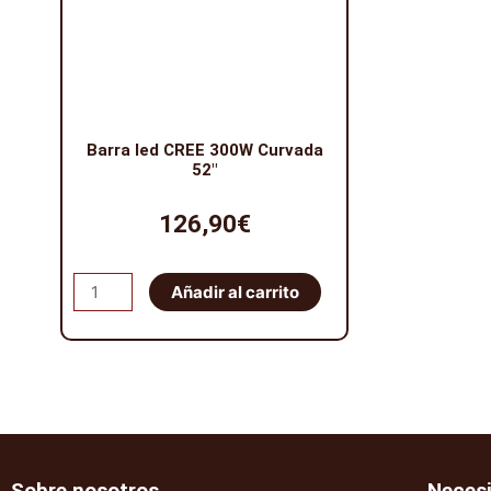
Barra led CREE 300W Curvada
52″
126,90
€
Barra
Añadir al carrito
led
CREE
300W
Curvada
52"
cantidad
Sobre nosotros
Neces