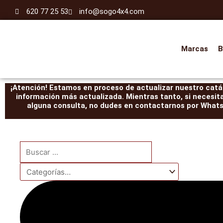
Ir
620 77 25 53
info@sogo4x4.com
al
contenido
Marcas
B
¡Atención! Estamos en proceso de actualizar nuestro catál
información más actualizada. Mientras tanto, si necesit
alguna consulta, no dudes en contactarnos por WhatsA
Search
...