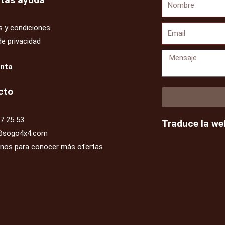
Nombre
 y condiciones
Email
de privacidad
Mensaje
enta
cto
7 25 53
Traduce la we
@sogo4x4.com
enos para conocer más ofertas