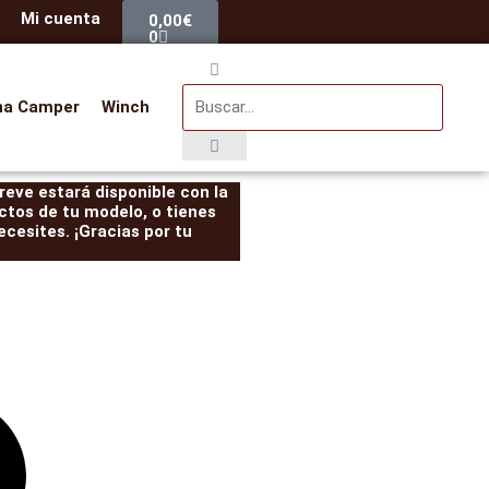
Carrito
Mi cuenta
0,00
€
0
Buscar
na Camper
Winch
eve estará disponible con la
ctos de tu modelo, o tienes
cesites. ¡Gracias por tu