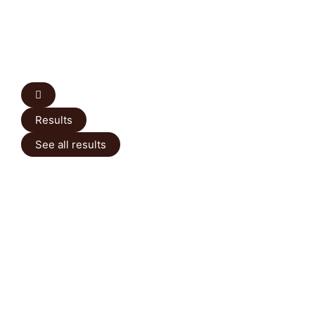
Results
See all results