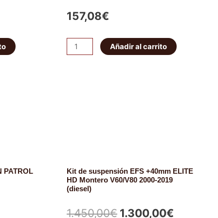
157,08
€
Amortiguador
to
Añadir al carrito
Trasero
Tough
Dog
-
41
mm
Foam
Cell
cantidad
AN PATROL
Kit de suspensión EFS +40mm ELITE
HD Montero V60/V80 2000-2019
(diesel)
El
El
1.450,00
€
1.300,00
€