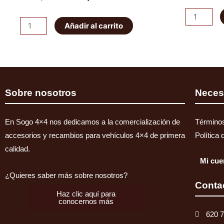
precio
precio
Pareja
ET101
Añadir al carrito
abarcones
original
actual
Bloqueo
IRONMAN
HF
era:
es:
PATROL
E-
K160
549,00€.
519,00€.
locker
traseros
eléctrico
Sobre nosotros
Neces
cantidad
JEEP
WRANGLER/CHEROKEE.
En Sogo 4×4 nos dedicamos a la comercialización de
Términos
Delantero
accesorios y recambios para vehículos 4×4 de primera
Política 
cantidad
calidad.
Mi cue
¿Quieres saber más sobre nosotros?
Conta
Haz clic aquí para
conocernos más
620 7