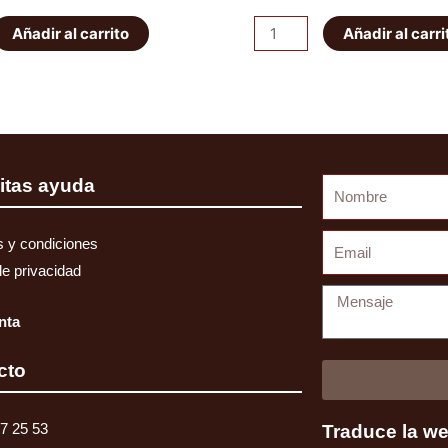
precio
precio
precio
pre
Pareja
Añadir al carrito
Añadir al carri
original
actual
original
act
abarcones
IRONMAN
era:
es:
era:
es:
PATROL
56,00€.
49,00€.
56,00€.
49
K160
delanteros
itas ayuda
Nombre
cantidad
Email
 y condiciones
de privacidad
Mensaje
nta
cto
7 25 53
Traduce la w