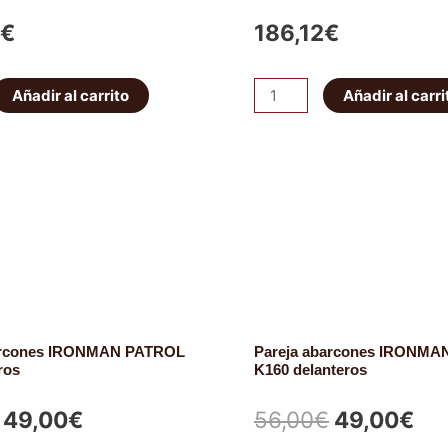
€
186,12
€
dor
Amortiguador
Añadir al carrito
Añadir al carri
Trasero
Ajustable
Tough
Dog
-
40
mm
cantidad
arcones IRONMAN PATROL
Pareja abarcones IRONM
ros
K160 delanteros
El
El
El
El
49,00
€
56,00
€
49,00
€