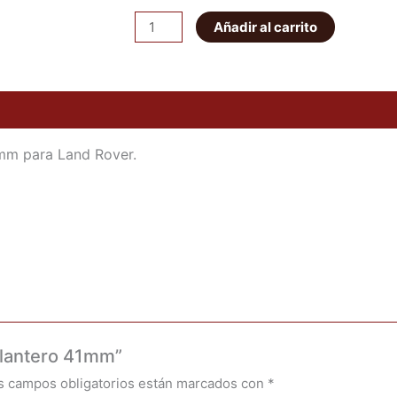
Amortiguador
Añadir al carrito
delantero
41mm
cantidad
mm para Land Rover.
elantero 41mm”
s campos obligatorios están marcados con
*