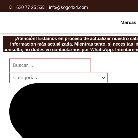
Ir
620 77 25 53
info@sogo4x4.com
al
contenido
Marcas
¡Atención! Estamos en proceso de actualizar nuestro catá
información más actualizada. Mientras tanto, si necesitas 
consulta, no dudes en contactarnos por WhatsApp. Intentaremo
Search
...