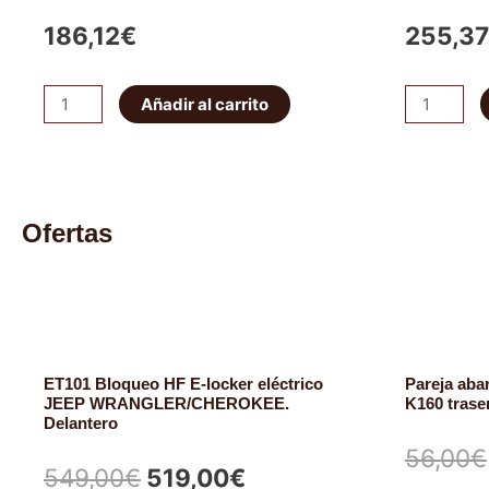
186,12
€
255,37
Amortiguador
Amortigua
Añadir al carrito
Delantero
Delantero
Ajustable
Tough
Tough
Dog
Dog
Regulable
Ofertas
-
45mm
40
+7,5cm
mm
cantidad
cantidad
ET101 Bloqueo HF E-locker eléctrico
Pareja ab
JEEP WRANGLER/CHEROKEE.
K160 trase
Delantero
56,00
€
El
El
549,00
€
519,00
€