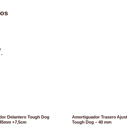
los
r
 -
dor Delantero Tough Dog
Amortiguador Trasero Ajus
 45mm +7,5cm
Tough Dog – 40 mm