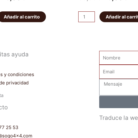
precio
precio
precio
pre
Pareja
Añadir al carrito
Añadir al carri
original
actual
original
act
abarcones
IRONMAN
era:
es:
era:
es:
PATROL
56,00€.
49,00€.
56,00€.
49
K160
itas ayuda
Nombre
delanteros
cantidad
Email
s y condiciones
 de privacidad
Mensaje
ta
cto
Traduce la w
77 25 53
o@sogo4x4.com