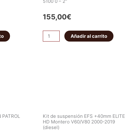
5100 0 – 2″
155,00
€
Amortiguador
to
Añadir al carrito
Trasero
Bilstein
B8
5100
0
-
2"
cantidad
N PATROL
Kit de suspensión EFS +40mm ELITE
HD Montero V60/V80 2000-2019
(diesel)