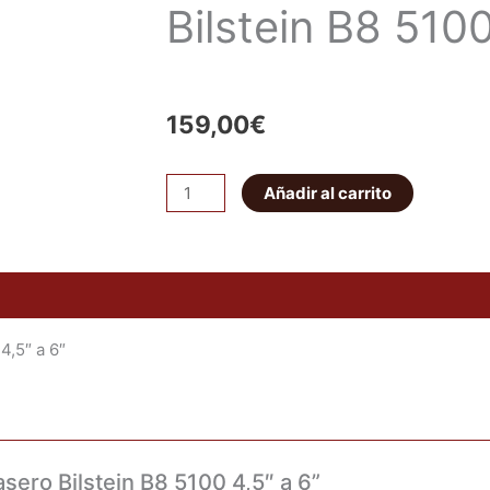
Bilstein B8 5100
159,00
€
Amortiguador
Añadir al carrito
Trasero
Bilstein
B8
5100
4,5"
4,5″ a 6″
a
6
cantidad
sero Bilstein B8 5100 4,5″ a 6”