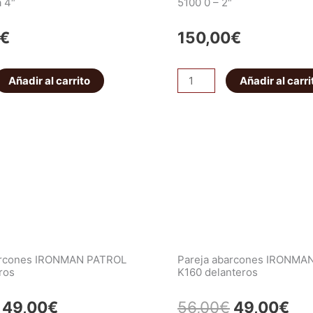
a 4″
5100 0 – 2″
€
150,00
€
dor
Amortiguador
Añadir al carrito
Añadir al carri
Trasero
Bilstein
B8
5100
0
-
2"
cantidad
arcones IRONMAN PATROL
Pareja abarcones IRONMA
ros
K160 delanteros
El
El
El
El
49,00
€
56,00
€
49,00
€