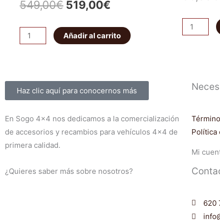
El
El
549,00
€
519,00
€
precio
precio
Pareja
ET101
Añadir al carrito
abarcones
original
actual
Bloqueo
IRONMAN
HF
era:
es:
PATROL
E-
K160
549,00€.
519,00€.
Sobre nosotros
Neces
locker
Haz clic aquí para conocernos más
traseros
eléctrico
cantidad
JEEP
En Sogo 4×4 nos dedicamos a la comercialización
Término
WRANGLER/CHEROKEE.
de accesorios y recambios para vehículos 4×4 de
Política
Delantero
primera calidad.
Mi cuen
cantidad
Conta
¿Quieres saber más sobre nosotros?
620 
inf