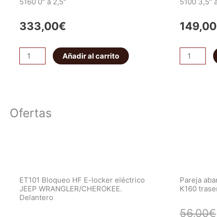
5160 0″ a 2,5″
5100 3,5″ 
333,00
€
149,00
Amortiguador
Amortigua
Añadir al carrito
Trasero
Trasero
Bilstein
Bilstein
B8
B8
5160
5100
Ofertas
0"
3,5"
a
a
2,5"
4"
cantidad
cantidad
ET101 Bloqueo HF E-locker eléctrico
Pareja ab
JEEP WRANGLER/CHEROKEE.
K160 trase
Delantero
56,00
€