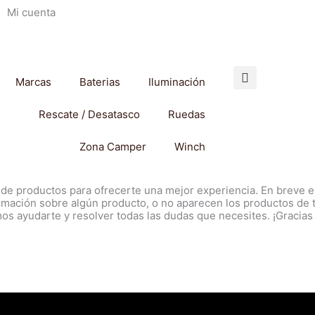
Mi cuenta
Marcas
Baterias
Iluminación
Rescate / Desatasco
Ruedas
Zona Camper
Winch
 de productos para ofrecerte una mejor experiencia. En breve es
ormación sobre algún producto, o no aparecen los productos de 
s ayudarte y resolver todas las dudas que necesites. ¡Gracias