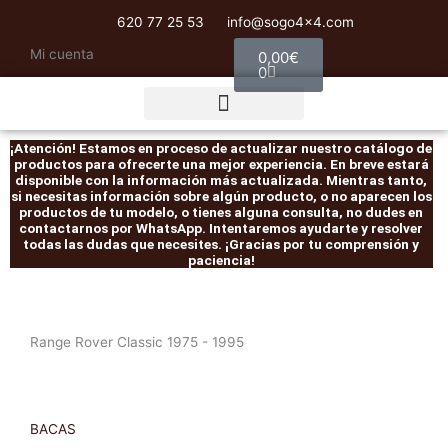
Ir
620 77 25 53
info@sogo4x4.com
al
Carrito
Mi cuenta
0,00
€
contenido
0
Rescate / Desatasco
¡Atención! Estamos en proceso de actualizar nuestro catálogo de
productos para ofrecerte una mejor experiencia. En breve estará
disponible con la información más actualizada. Mientras tanto,
si necesitas información sobre algún producto, o no aparecen los
productos de tu modelo, o tienes alguna consulta, no dudes en
contactarnos por WhatsApp. Intentaremos ayudarte y resolver
todas las dudas que necesites. ¡Gracias por tu comprensión y
paciencia!
Range Rover Classic 1975 - 1995
BACAS