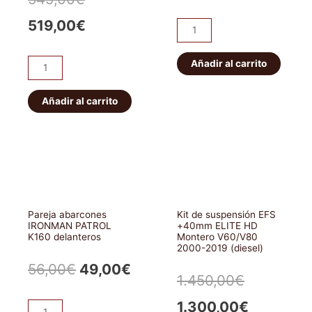
precio
prec
precio
precio
519,00
€
Pareja
original
actu
abarcones
original
actual
IRONMAN
Añadir al carrito
era:
es:
ET101
era:
es:
PATROL
Bloqueo
56,00€.
49,0
K160
HF
Añadir al carrito
549,00€.
519,00€.
traseros
E-
cantidad
locker
eléctrico
JEEP
WRANGLER/CHEROKEE.
Delantero
Pareja abarcones
Kit de suspensión EFS
cantidad
IRONMAN PATROL
+40mm ELITE HD
K160 delanteros
Montero V60/V80
2000-2019 (diesel)
El
El
56,00
€
49,00
€
El
El
1.450,00
€
precio
precio
precio
precio
1.300,00
€
Pareja