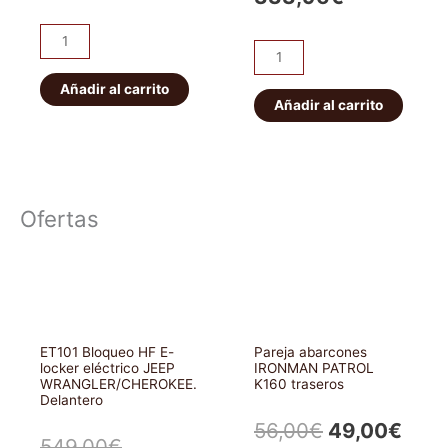
Protector
Protector
de
caja
depósito
Añadir al carrito
de
Añadir al carrito
N4
cambios
Off
y
Road
transfer
duraluminio
N4
6mm
Ofertas
Off
cantidad
Road
duraluminio
8mm
(5
puertas)
ET101 Bloqueo HF E-
Pareja abarcones
locker eléctrico JEEP
IRONMAN PATROL
cantidad
WRANGLER/CHEROKEE.
K160 traseros
Delantero
El
El
56,00
€
49,00
€
El
El
549,00
€