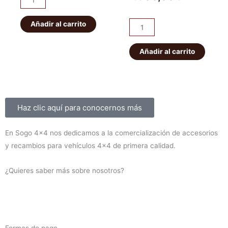
original
actual
abarcones
original
actual
IRONMAN
Añadir al carrito
era:
es:
Kit
era:
es:
PATROL
de
56,00€.
49,00€.
K160
suspensión
Añadir al carrito
1.450,00€
1.300,00
delanteros
EFS
cantidad
+40mm
ELITE
HD
Sobre nosotros
Haz clic aquí para conocernos más
Montero
V60/V80
En Sogo 4×4 nos dedicamos a la comercialización de accesorios
2000-
y recambios para vehículos 4×4 de primera calidad.
2019
(diesel)
¿Quieres saber más sobre nosotros?
cantidad