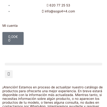
Ir
620 77 25 53
al
info@sogo4x4.com
contenido
Mi cuenta
Carrito
0,00
€
0
¡Atención! Estamos en proceso de actualizar nuestro catálogo de
productos para ofrecerte una mejor experiencia. En breve estará
disponible con la información más actualizada. Mientras tanto, si
necesitas información sobre algún producto, o no aparecen los
productos de tu modelo, o tienes alguna consulta, no dudes en
contactarnos por WhatsApp. Intentaremos ayudarte y resolver