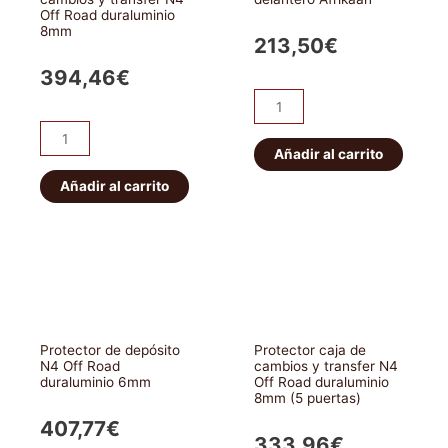
Off Road duraluminio
8mm
213,50
€
394,46
€
Protector
diferencial
Protector
delantero
Añadir al carrito
caja
Afrikaan
de
Añadir al carrito
cantidad
cambios
y
transfer
N4
Off
Road
Protector de depósito
Protector caja de
duraluminio
N4 Off Road
cambios y transfer N4
duraluminio 6mm
Off Road duraluminio
8mm
8mm (5 puertas)
cantidad
407,77
€
333,96
€