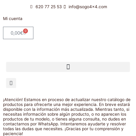
Ir
620 77 25 53
info@sogo4x4.com
al
contenido
Mi cuenta
0
Carrito
0,00
€
¡Atención! Estamos en proceso de actualizar nuestro catálogo de
productos para ofrecerte una mejor experiencia. En breve estará
disponible con la información más actualizada. Mientras tanto, si
necesitas información sobre algún producto, o no aparecen los
productos de tu modelo, o tienes alguna consulta, no dudes en
contactarnos por WhatsApp. Intentaremos ayudarte y resolver
todas las dudas que necesites. ¡Gracias por tu comprensión y
paciencia!