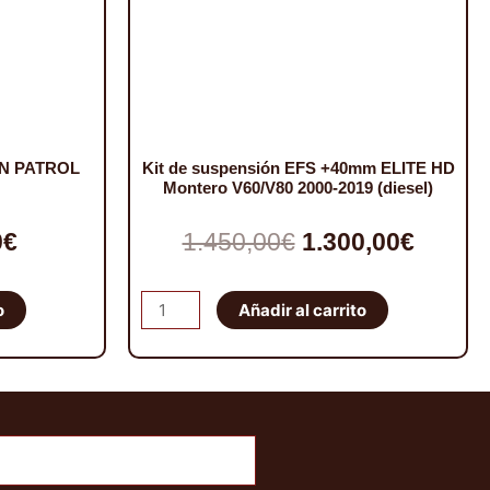
AN PATROL
Kit de suspensión EFS +40mm ELITE HD
Montero V60/V80 2000-2019 (diesel)
El
El
El
0
€
1.450,00
€
1.300,00
€
io
precio
precio
precio
Kit
o
Añadir al carrito
nal
actual
original
actual
de
suspensión
es:
era:
es:
EFS
€.
49,00€.
1.450,00€.
1.300,
+40mm
ELITE
HD