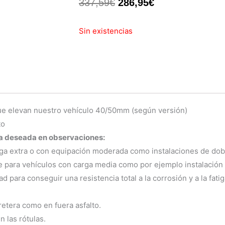
El
El
337,59
€
286,95
€
precio
precio
Sin existencias
original
actual
era:
es:
337,59€.
286,95€.
ue elevan nuestro vehículo 40/50mm (según versión)
to
za deseada en observaciones:
ga extra o con equipación moderada como instalaciones de doble
 para vehículos con carga media como por ejemplo instalación 
para conseguir una resistencia total a la corrosión y a la fatig
retera como en fuera asfalto.
n las rótulas.