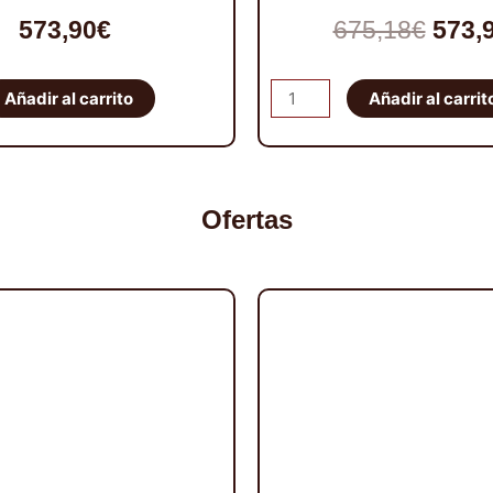
El
573,90
€
675,18
€
573,
prec
Kit
Añadir al carrito
Añadir al carrit
origi
de
muelles
era:
Ironman
675,1
4x4
Ofertas
para
Suzuki
Grand
Vitara
(5
puertas)
cantidad