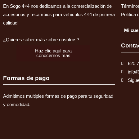
WRANGLER/CHEROKEE.
En Sogo 4×4 nos dedicamos a la comercialización de
Términos
Delantero
accesorios y recambios para vehículos 4×4 de primera
Política 
cantidad
calidad.
Mi cue
¿Quieres saber más sobre nosotros?
Conta
Haz clic aquí para
conocernos más
620 7
info
Formas de pago
Sigue
Admitimos multiples formas de pago para tu seguridad
y comodidad.