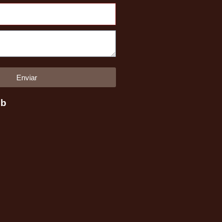
Montero
V60/V80
2000-
2019
(diesel)
cantidad
Enviar
eb