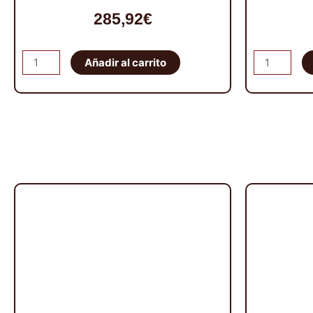
285,92
€
Muelles
Kit
Añadir al carrito
Ironman
de
4x4
muelles
cantidad
Ironman
4x4
cantidad