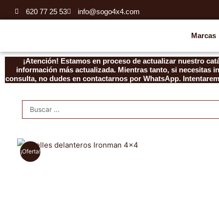
Ir
620 77 25 53
info@sogo4x4.com
al
contenido
Marcas
¡Atención! Estamos en proceso de actualizar nuestro catá
información más actualizada. Mientras tanto, si necesitas 
consulta, no dudes en contactarnos por WhatsApp. Intentaremo
Search
...
¡Oferta!