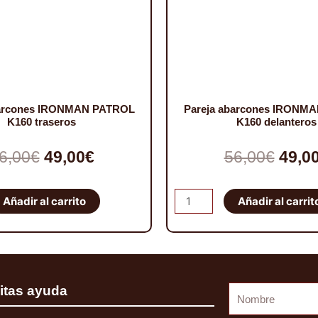
barcones IRONMAN PATROL
Pareja abarcones IRONM
K160 traseros
K160 delanteros
El
El
El
6,00
€
49,00
€
56,00
€
49,0
precio
precio
prec
Pareja
Añadir al carrito
Añadir al carrit
original
actual
origi
abarcones
IRONMAN
era:
es:
era:
PATROL
56,00€.
49,00€.
56,00
K160
itas ayuda
Nombre
delanteros
cantidad