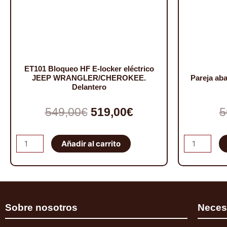
ET101 Bloqueo HF E-locker eléctrico
JEEP WRANGLER/CHEROKEE.
Pareja a
Delantero
El
El
549,00
€
519,00
€
5
precio
precio
ET101
Pareja
Añadir al carrito
original
actual
Bloqueo
abarcones
HF
IRONMAN
era:
es:
E-
PATROL
549,00€.
519,00€.
locker
K160
Sobre nosotros
Neces
eléctrico
traseros
JEEP
cantidad