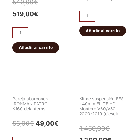
El
El
549,00
€
precio
prec
precio
precio
519,00
€
Pareja
original
actu
abarcones
original
actual
IRONMAN
Añadir al carrito
era:
es:
ET101
era:
es:
PATROL
Bloqueo
56,00€.
49,0
K160
HF
Añadir al carrito
549,00€.
519,00€.
traseros
E-
cantidad
locker
eléctrico
JEEP
WRANGLER/CHEROKEE.
Delantero
Pareja abarcones
Kit de suspensión EFS
cantidad
IRONMAN PATROL
+40mm ELITE HD
K160 delanteros
Montero V60/V80
2000-2019 (diesel)
El
El
56,00
€
49,00
€
El
El
1.450,00
€
precio
precio
precio
precio