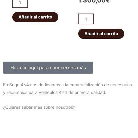
1.300,00
€
Pareja
original
actual
abarcones
original
actual
IRONMAN
Añadir al carrito
era:
es:
Kit
era:
es:
PATROL
de
56,00€.
49,00€.
K160
suspensión
Añadir al carrito
1.450,00€
1.300,00
delanteros
EFS
cantidad
+40mm
ELITE
HD
Sobre nosotros
Haz clic aquí para conocernos más
Montero
V60/V80
En Sogo 4×4 nos dedicamos a la comercialización de accesorios
2000-
y recambios para vehículos 4×4 de primera calidad.
2019
(diesel)
¿Quieres saber más sobre nosotros?
cantidad