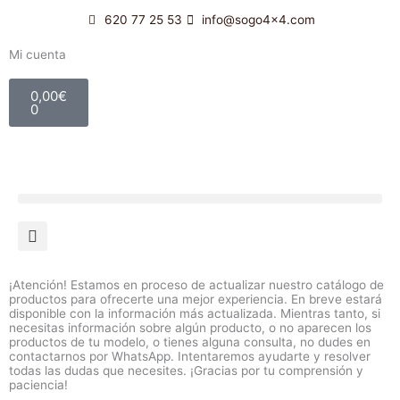
Ir
620 77 25 53
info@sogo4x4.com
al
contenido
Mi cuenta
Carrito
0,00
€
0
¡Atención! Estamos en proceso de actualizar nuestro catálogo de
productos para ofrecerte una mejor experiencia. En breve estará
disponible con la información más actualizada. Mientras tanto, si
necesitas información sobre algún producto, o no aparecen los
productos de tu modelo, o tienes alguna consulta, no dudes en
contactarnos por WhatsApp. Intentaremos ayudarte y resolver
todas las dudas que necesites. ¡Gracias por tu comprensión y
paciencia!