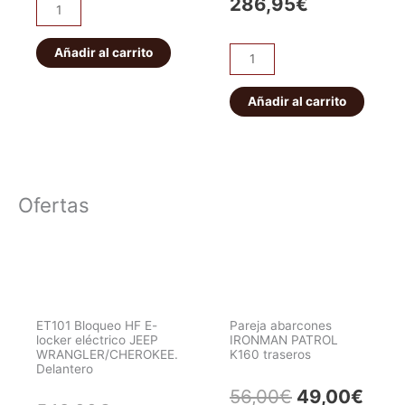
precio
precio
286,95
€
Muelles
Ironman
original
actual
4x4
Añadir al carrito
Kit
era:
es:
+15cm
muelles
cantidad
delanteros
Añadir al carrito
337,59€.
286,95€.
Ironman
4x4
CARGA
MEDIA
Ofertas
cantidad
ET101 Bloqueo HF E-
Pareja abarcones
locker eléctrico JEEP
IRONMAN PATROL
WRANGLER/CHEROKEE.
K160 traseros
Delantero
El
El
56,00
€
49,00
€