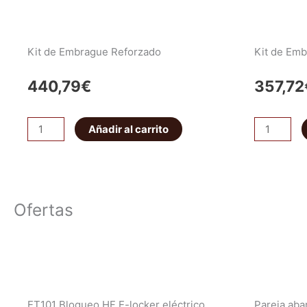
Kit de Embrague Reforzado
Kit de Em
440,79
€
357,72
Kit
Kit
Añadir al carrito
de
de
Embrague
Embrague
Reforzado
Completo
cantidad
(OEM)
Ofertas
cantidad
ET101 Bloqueo HF E-locker eléctrico
Pareja ab