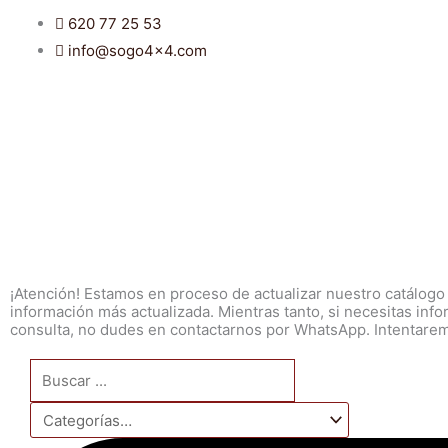
Ir
620 77 25 53
al
info@sogo4x4.com
contenido
¡Atención! Estamos en proceso de actualizar nuestro catálogo
información más actualizada. Mientras tanto, si necesitas inf
consulta, no dudes en contactarnos por WhatsApp. Intentaremo
Search
...