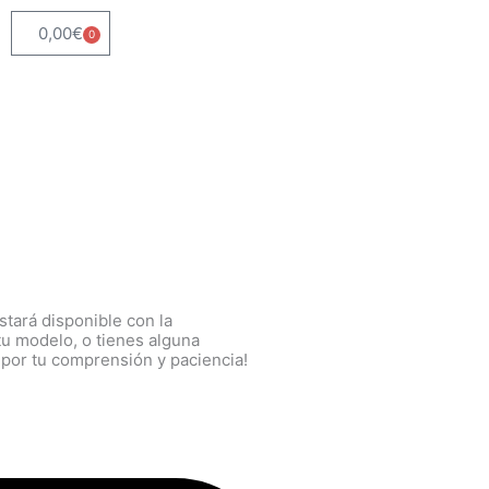
0,00
€
0
Carrito
tará disponible con la
tu modelo, o tienes alguna
 por tu comprensión y paciencia!