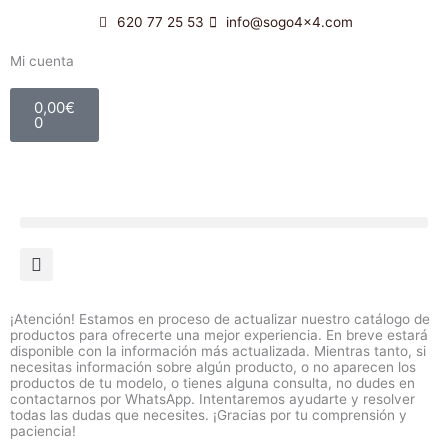
Ir
620 77 25 53
info@sogo4x4.com
al
contenido
Mi cuenta
Carrito
0,00
€
0
¡Atención! Estamos en proceso de actualizar nuestro catálogo de
productos para ofrecerte una mejor experiencia. En breve estará
disponible con la información más actualizada. Mientras tanto, si
necesitas información sobre algún producto, o no aparecen los
productos de tu modelo, o tienes alguna consulta, no dudes en
contactarnos por WhatsApp. Intentaremos ayudarte y resolver
todas las dudas que necesites. ¡Gracias por tu comprensión y
paciencia!