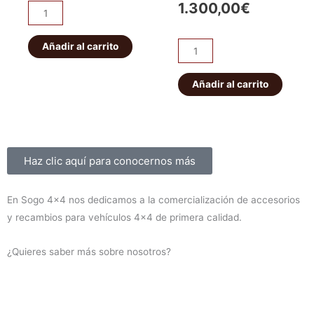
precio
precio
1.300,00
€
Pareja
original
actual
abarcones
original
actual
IRONMAN
Añadir al carrito
era:
es:
Kit
era:
es:
PATROL
de
56,00€.
49,00€.
K160
suspensión
Añadir al carrito
1.450,00€
1.300,00
delanteros
EFS
cantidad
+40mm
ELITE
HD
Sobre nosotros
Haz clic aquí para conocernos más
Montero
V60/V80
En Sogo 4×4 nos dedicamos a la comercialización de accesorios
2000-
y recambios para vehículos 4×4 de primera calidad.
2019
(diesel)
¿Quieres saber más sobre nosotros?
cantidad