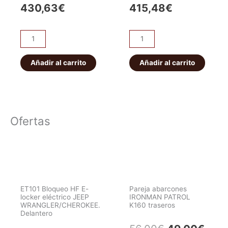
430,63
€
415,48
€
Kit
Kit
de
de
Embrague
Embrague
Añadir al carrito
Añadir al carrito
Completo
Reforzado
(OEM)
cantidad
cantidad
Ofertas
ET101 Bloqueo HF E-
Pareja abarcones
locker eléctrico JEEP
IRONMAN PATROL
WRANGLER/CHEROKEE.
K160 traseros
Delantero