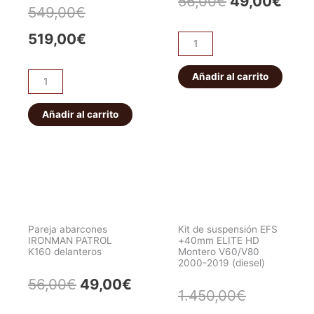
El
El
56,00
€
49,00
€
El
El
549,00
€
precio
prec
precio
precio
519,00
€
Pareja
original
actu
abarcones
original
actual
IRONMAN
Añadir al carrito
era:
es:
ET101
era:
es:
PATROL
Bloqueo
56,00€.
49,0
K160
HF
Añadir al carrito
549,00€.
519,00€.
traseros
E-
cantidad
locker
eléctrico
JEEP
WRANGLER/CHEROKEE.
Delantero
Pareja abarcones
Kit de suspensión EFS
cantidad
IRONMAN PATROL
+40mm ELITE HD
K160 delanteros
Montero V60/V80
2000-2019 (diesel)
El
El
56,00
€
49,00
€
El
El
1.450,00
€
precio
precio