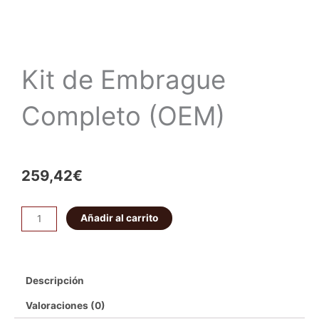
Kit de Embrague
Completo (OEM)
259,42
€
Kit
Añadir al carrito
de
Embrague
Completo
Descripción
(OEM)
cantidad
Valoraciones (0)