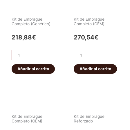
Kit de Embrague
Kit de Embrague
Completo (Genérico)
Completo (OEM)
218,88
€
270,54
€
Kit
Kit
de
de
Embrague
Embrague
Añadir al carrito
Añadir al carrito
Completo
Completo
(Genérico)
(OEM)
cantidad
cantidad
Kit de Embrague
Kit de Embrague
Completo (OEM)
Reforzado