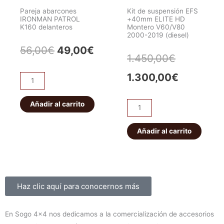
Delantero
Pareja abarcones
Kit de suspensión EFS
cantidad
IRONMAN PATROL
+40mm ELITE HD
K160 delanteros
Montero V60/V80
2000-2019 (diesel)
El
El
56,00
€
49,00
€
El
El
1.450,00
€
precio
precio
precio
precio
1.300,00
€
Pareja
original
actual
abarcones
original
actual
IRONMAN
Añadir al carrito
era:
es:
Kit
era:
es:
PATROL
de
56,00€.
49,00€.
K160
suspensión
Añadir al carrito
1.450,00€
1.300,00
delanteros
EFS
cantidad
+40mm
ELITE
HD
Sobre nosotros
Haz clic aquí para conocernos más
Montero
V60/V80
En Sogo 4×4 nos dedicamos a la comercialización de accesorios
2000-