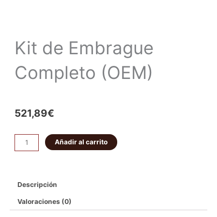
Kit de Embrague
Completo (OEM)
521,89
€
Kit
Añadir al carrito
de
Embrague
Completo
Descripción
(OEM)
cantidad
Valoraciones (0)