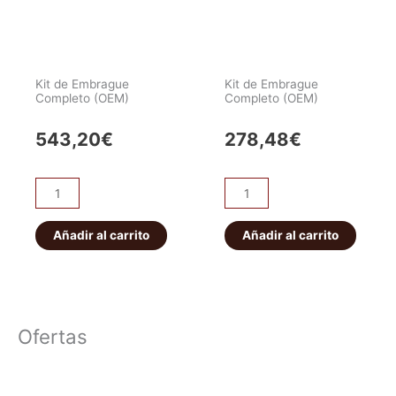
cantidad
Kit de Embrague
Kit de Embrague
Completo (OEM)
Completo (OEM)
543,20
€
278,48
€
Kit
Kit
de
de
Embrague
Embrague
Añadir al carrito
Añadir al carrito
Completo
Completo
(OEM)
(OEM)
cantidad
cantidad
Ofertas