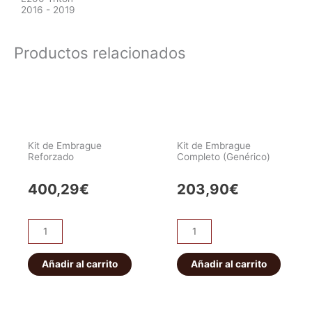
2016 - 2019
Productos relacionados
Kit de Embrague
Kit de Embrague
Reforzado
Completo (Genérico)
400,29
€
203,90
€
Kit
Kit
de
de
Embrague
Embrague
Añadir al carrito
Añadir al carrito
Reforzado
Completo
cantidad
(Genérico)