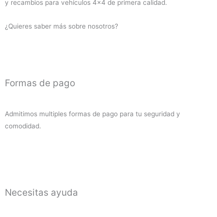
y recambios para vehículos 4×4 de primera calidad.
2019
(diesel)
¿Quieres saber más sobre nosotros?
cantidad
Formas de pago
Admitimos multiples formas de pago para tu seguridad y
comodidad.
Necesitas ayuda