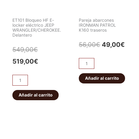
ET101 Bloqueo HF E-
Pareja abarcones
locker eléctrico JEEP
IRONMAN PATROL
WRANGLER/CHEROKEE.
K160 traseros
Delantero
El
El
56,00
€
49,00
€
El
El
549,00
€
precio
prec
precio
precio
519,00
€
Pareja
original
actu
abarcones
original
actual
IRONMAN
Añadir al carrito
era:
es:
ET101
era:
es:
PATROL
Bloqueo
56,00€.
49,0
K160
HF
Añadir al carrito
549,00€.
519,00€.
traseros
E-
cantidad
locker
eléctrico
JEEP
WRANGLER/CHEROKEE.