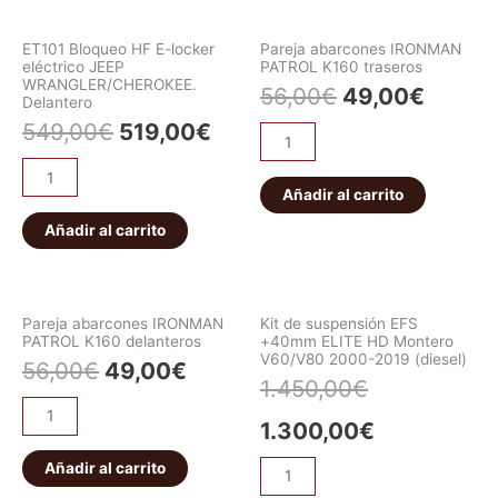
ET101 Bloqueo HF E-locker
Pareja abarcones IRONMAN
eléctrico JEEP
PATROL K160 traseros
WRANGLER/CHEROKEE.
56,00
€
49,00
€
Delantero
549,00
€
519,00
€
Añadir al carrito
Añadir al carrito
Pareja abarcones IRONMAN
Kit de suspensión EFS
PATROL K160 delanteros
+40mm ELITE HD Montero
V60/V80 2000-2019 (diesel)
56,00
€
49,00
€
1.450,00
€
1.300,00
€
Añadir al carrito