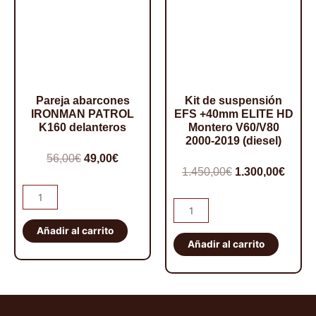
Pareja abarcones
Kit de suspensión
IRONMAN PATROL
EFS +40mm ELITE HD
K160 delanteros
Montero V60/V80
2000-2019 (diesel)
El
El
56,00
€
49,00
€
El
El
1.450,00
€
1.300,00
€
precio
precio
precio
preci
Pareja
original
actual
Kit
abarcones
original
actua
era:
es:
de
IRONMAN
Añadir al carrito
era:
es:
56,00€.
49,00€.
suspensión
Añadir al carrito
PATROL
1.450,00€.
1.300,
EFS
K160
+40mm
delanteros
ELITE
cantidad
HD