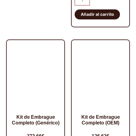
de
Embrague
Añadir al carrito
Completo
(Genérico)
cantidad
Kit de Embrague
Kit de Embrague
Completo (Genérico)
Completo (OEM)