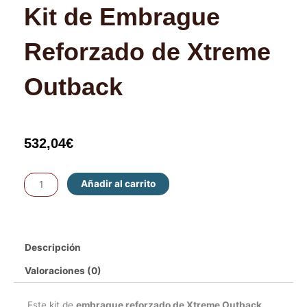
Kit de Embrague
Reforzado de Xtreme
Outback
532,04
€
Kit
Añadir al carrito
de
Embrague
Reforzado
Descripción
de
Xtreme
Valoraciones (0)
Outback
cantidad
Este kit de
embrague reforzado de Xtreme Outback