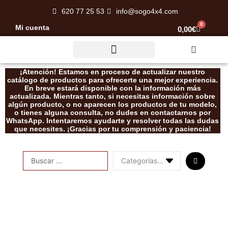
Ir
620 77 25 53
info@sogo4x4.com
al
0
Mi cuenta
Carrito
0,00
€
contenido
Rescate / Desatasco
¡Atención! Estamos en proceso de actualizar nuestro
catálogo de productos para ofrecerte una mejor experiencia.
En breve estará disponible con la información más
actualizada. Mientras tanto, si necesitas información sobre
algún producto, o no aparecen los productos de tu modelo,
o tienes alguna consulta, no dudes en contactarnos por
WhatsApp. Intentaremos ayudarte y resolver todas las dudas
que necesites. ¡Gracias por tu comprensión y paciencia!
Search
...