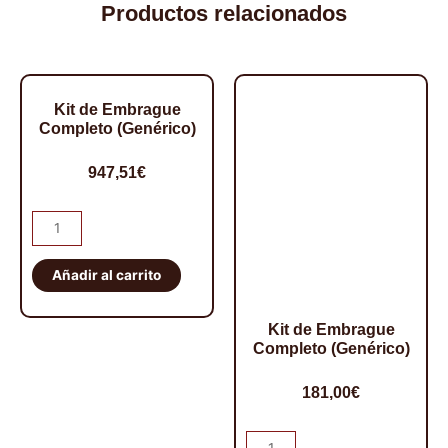
Productos relacionados
Kit de Embrague
Completo (Genérico)
947,51
€
Kit
de
Embrague
Añadir al carrito
Completo
(Genérico)
Kit de Embrague
cantidad
Completo (Genérico)
181,00
€
Kit