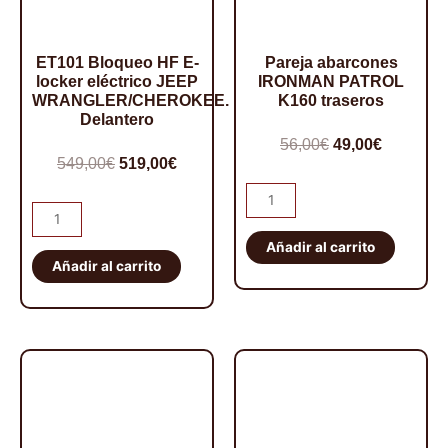
ET101 Bloqueo HF E-
Pareja abarcones
locker eléctrico JEEP
IRONMAN PATROL
WRANGLER/CHEROKEE.
K160 traseros
Delantero
El
El
56,00
€
49,00
€
El
El
549,00
€
519,00
€
precio
precio
precio
precio
Pareja
original
actual
ET101
abarcones
original
actual
era:
es:
Bloqueo
IRONMAN
Añadir al carrito
era:
es:
56,00€.
49,00€.
HF
Añadir al carrito
PATROL
549,00€.
519,00€.
E-
K160
locker
traseros
eléctrico
cantidad
JEEP
WRANGLER/CHEROKEE.
Delantero
cantidad