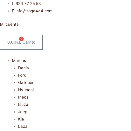
Ir
620 77 25 53
al
info@sogo4x4.com
contenido
Mi cuenta
0
0,00
€
Carrito
Marcas
Dacia
Ford
Galloper
Hyundai
Ineos
Isuzu
Jeep
Kia
Lada