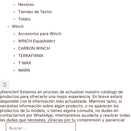
Neveras
Tiendas de Techo
Toldos
Winch
Accesorios para Winch
WINCH EquipAddict
CARBON WINCH
TERRAFIRMA
T-MAX
WARN
¡Atención! Estamos en proceso de actualizar nuestro catálogo de
productos para ofrecerte una mejor experiencia. En breve estará
disponible con la información más actualizada. Mientras tanto, si
necesitas información sobre algún producto, o no aparecen los
productos de tu modelo, o tienes alguna consulta, no dudes en
contactarnos por WhatsApp. Intentaremos ayudarte y resolver todas
las dudas que necesites. ¡Gracias por tu comprensión y paciencia!
Search
Kit
Kit
Kit
ET101
Pareja
Kit
Kit
Pareja
Kit
El
El
El
El
El
El
El
El