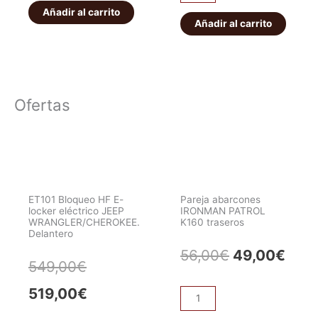
de
Embrague
Añadir al carrito
conversión
Añadir al carrito
Reforzado
de
Xtreme
volante
Outback
motor
cantidad
(de
Ofertas
bimasa
a
monomasa)
de
Xtreme
Outback
ET101 Bloqueo HF E-
Pareja abarcones
locker eléctrico JEEP
IRONMAN PATROL
cantidad
WRANGLER/CHEROKEE.
K160 traseros
Delantero
El
El
56,00
€
49,00
€
El
El
549,00
€
precio
prec
precio
precio
519,00
€
Pareja
original
actu
abarcones