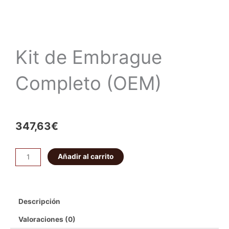
Kit de Embrague
Completo (OEM)
347,63
€
Kit
Añadir al carrito
de
Embrague
Completo
Descripción
(OEM)
cantidad
Valoraciones (0)