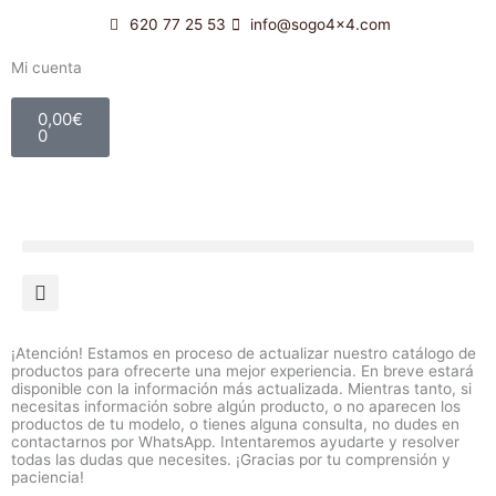
Ir
620 77 25 53
info@sogo4x4.com
al
contenido
Mi cuenta
Carrito
0,00
€
0
¡Atención! Estamos en proceso de actualizar nuestro catálogo de
productos para ofrecerte una mejor experiencia. En breve estará
disponible con la información más actualizada. Mientras tanto, si
necesitas información sobre algún producto, o no aparecen los
productos de tu modelo, o tienes alguna consulta, no dudes en
contactarnos por WhatsApp. Intentaremos ayudarte y resolver
todas las dudas que necesites. ¡Gracias por tu comprensión y
paciencia!