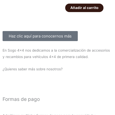
de
56,00€.
49,00€.
K160
suspensión
Añadir al carrito
1.450,00€
1.300,00
delanteros
EFS
cantidad
+40mm
ELITE
HD
Sobre nosotros
Haz clic aquí para conocernos más
Montero
V60/V80
En Sogo 4×4 nos dedicamos a la comercialización de accesorios
2000-
y recambios para vehículos 4×4 de primera calidad.
2019
(diesel)
¿Quieres saber más sobre nosotros?
cantidad
Formas de pago