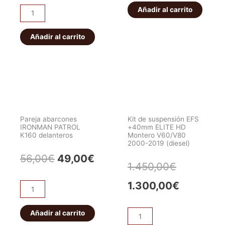
original
actual
IRONMAN
Añadir al carrito
era:
es:
ET101
era:
es:
PATROL
Bloqueo
56,00€.
49,0
K160
HF
Añadir al carrito
549,00€.
519,00€.
traseros
E-
cantidad
locker
eléctrico
JEEP
WRANGLER/CHEROKEE.
Delantero
Pareja abarcones
Kit de suspensión EFS
cantidad
IRONMAN PATROL
+40mm ELITE HD
K160 delanteros
Montero V60/V80
2000-2019 (diesel)
El
El
56,00
€
49,00
€
El
El
1.450,00
€
precio
precio
precio
precio
1.300,00
€
Pareja
original
actual
abarcones
original
actual
IRONMAN
Añadir al carrito
era:
es:
Kit
era:
es:
PATROL