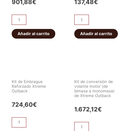
901,88
€
137,48
€
Kit
Kit
de
de
Embrague
Embrague
Añadir al carrito
Añadir al carrito
Reforzado
Completo
-
(Genérico)
Mantic
cantidad
cantidad
Kit de Embrague
Kit de conversión de
Reforzado Xtreme
volante motor (de
Outback
bimasa a monomasa)
de Xtreme Outback
724,60
€
1.672,12
€
Kit
Kit
de