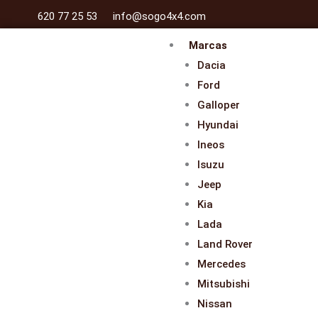
Ir
620 77 25 53
info@sogo4x4.com
al
Marcas
contenido
Dacia
Ford
Galloper
Hyundai
Ineos
Isuzu
Jeep
Kia
Lada
Land Rover
Mercedes
Mitsubishi
Nissan