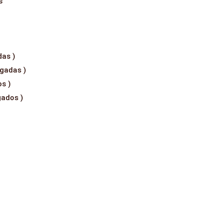
s
das )
gadas )
s )
gados )