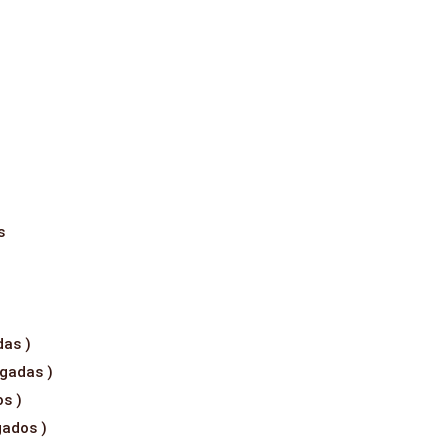
s
das )
gadas )
s )
gados )