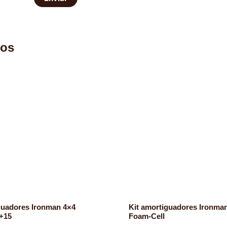
los
guadores Ironman 4×4
Kit amortiguadores Ironma
+15
Foam-Cell