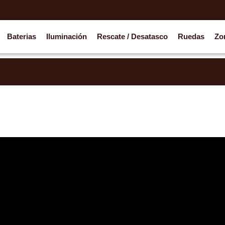
Baterias
Iluminación
Rescate / Desatasco
Ruedas
Zo
logo de productos para ofrecerte una mejor experiencia. En brev
información sobre algún producto, o no aparecen los productos d
s ayudarte y resolver todas las dudas que necesites. ¡Gracias 