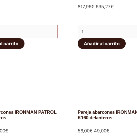
El
El
817,96
€
695,27
€
precio
precio
original
actual
Kit
era:
es:
dores
amortiguadores
817,96€.
695,27€.
l carrito
Añadir al carrito
Ironman
4x4
Foam-
Cell
cantidad
arcones IRONMAN PATROL
Pareja abarcones IRONM
ros
K160 delanteros
El
El
El
,00
€
56,00
€
49,00
€