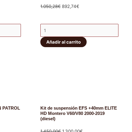
El
El
1.050,28
€
892,74
€
precio
precio
original
actual
Kit
era:
es:
amortiguadores
1.050,28€.
892,74€.
Añadir al carrito
Ironman
4x4
Foam
Cell
cantidad
AN PATROL
Kit de suspensión EFS +40mm ELITE
HD Montero V60/V80 2000-2019
(diesel)
El
El
1.450,00
€
1.300,00
€