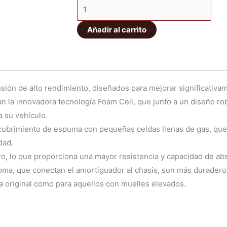
Kit
era:
es:
amortiguadores
817,96€.
695,27€.
Añadir al carrito
Ironman
4x4
Foam
Cell
cantidad
n de alto rendimiento, diseñados para mejorar significativamen
 la innovadora tecnología Foam Cell, que junto a un diseño robu
a su vehículo.
ecubrimiento de espuma con pequeñas celdas llenas de gas, que 
dad.
ro, lo que proporciona una mayor resistencia y capacidad de ab
a, que conectan el amortiguador al chasis, son más duraderos
ra original como para aquellos con muelles elevados.