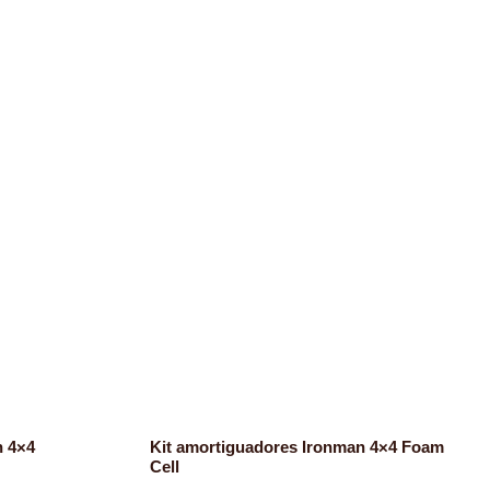
n 4×4
Kit amortiguadores Ironman 4×4 Foam
Cell