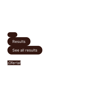
Results
See all results
¡Oferta!