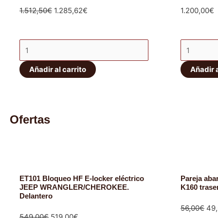
El
El
1.512,50
€
1.285,62
€
1.200,00
€
precio
precio
original
actual
Kit
Kit
era:
es:
amortiguadores
amortigua
1.512,50€.
1.285,62€.
Añadir al carrito
Añadir a
Ironman
Ironman
4x4
4x4
Foam
Foam-
Cell
Cell
Ofertas
Pro
+15
cantidad
cantidad
ET101 Bloqueo HF E-locker eléctrico
Pareja ab
JEEP WRANGLER/CHEROKEE.
K160 trase
Delantero
El
56,00
€
49
El
El
549,00
€
519,00
€