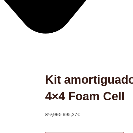
Kit amortiguad
4×4 Foam Cell
El
El
817,96
€
695,27
€
precio
precio
original
actual