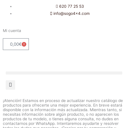
Ir
620 77 25 53
al
info@sogo4x4.com
contenido
Mi cuenta
0,00
€
0
Carrito
¡Atención! Estamos en proceso de actualizar nuestro catálogo de
productos para ofrecerte una mejor experiencia. En breve estará
disponible con la información más actualizada. Mientras tanto, si
necesitas información sobre algún producto, o no aparecen los
productos de tu modelo, o tienes alguna consulta, no dudes en
contactarnos por WhatsApp. Intentaremos ayudarte y resolver
todas las dudas que necesites. ¡Gracias por tu comprensión y