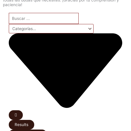
paciencia!
Search
...
Results