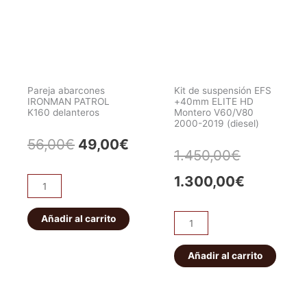
cantidad
locker
eléctrico
JEEP
WRANGLER/CHEROKEE.
Delantero
Pareja abarcones
Kit de suspensión EFS
cantidad
IRONMAN PATROL
+40mm ELITE HD
K160 delanteros
Montero V60/V80
2000-2019 (diesel)
El
El
56,00
€
49,00
€
El
El
1.450,00
€
precio
precio
precio
precio
1.300,00
€
Pareja
original
actual
abarcones
original
actual
IRONMAN
Añadir al carrito
era:
es:
Kit
era:
es:
PATROL
de
56,00€.
49,00€.
K160
suspensión
Añadir al carrito
1.450,00€
1.300,00
delanteros
EFS
cantidad
+40mm
ELITE