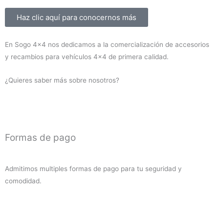
HD
Sobre nosotros
Haz clic aquí para conocernos más
Montero
V60/V80
En Sogo 4×4 nos dedicamos a la comercialización de accesorios
2000-
y recambios para vehículos 4×4 de primera calidad.
2019
(diesel)
¿Quieres saber más sobre nosotros?
cantidad
Formas de pago
Admitimos multiples formas de pago para tu seguridad y
comodidad.