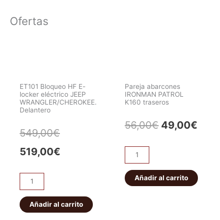
Ofertas
ET101 Bloqueo HF E-
Pareja abarcones
locker eléctrico JEEP
IRONMAN PATROL
WRANGLER/CHEROKEE.
K160 traseros
Delantero
El
El
56,00
€
49,00
€
El
El
549,00
€
precio
prec
precio
precio
519,00
€
Pareja
original
actu
abarcones
original
actual
IRONMAN
Añadir al carrito
era:
es:
ET101
era:
es:
PATROL
Bloqueo
56,00€.
49,0
K160
HF
Añadir al carrito
549,00€.
519,00€.
traseros
E-