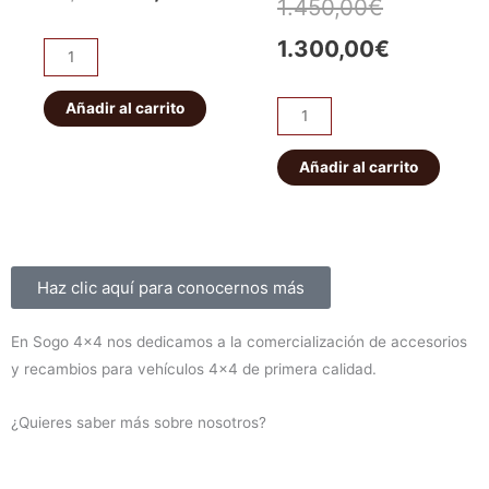
El
El
1.450,00
€
precio
precio
precio
precio
1.300,00
€
Pareja
original
actual
abarcones
original
actual
IRONMAN
Añadir al carrito
era:
es:
Kit
era:
es:
PATROL
de
56,00€.
49,00€.
K160
suspensión
Añadir al carrito
1.450,00€
1.300,00
delanteros
EFS
cantidad
+40mm
ELITE
HD
Sobre nosotros
Haz clic aquí para conocernos más
Montero
V60/V80
En Sogo 4×4 nos dedicamos a la comercialización de accesorios
2000-
y recambios para vehículos 4×4 de primera calidad.
2019
(diesel)
¿Quieres saber más sobre nosotros?
cantidad