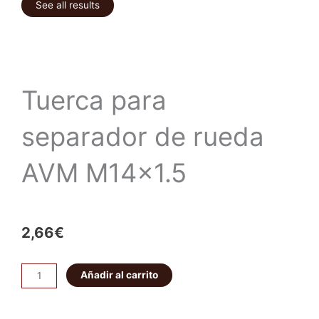
See all results
Tuerca para
separador de rueda
AVM M14x1.5
2,66
€
Tuerca
Añadir al carrito
para
separador