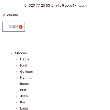
Ir
620 77 25 53
info@sogo4x4.com
al
contenido
Mi cuenta
0,00
€
0
Carrito
Marcas
Dacia
Ford
Galloper
Hyundai
Ineos
Isuzu
Jeep
Kia
Lada