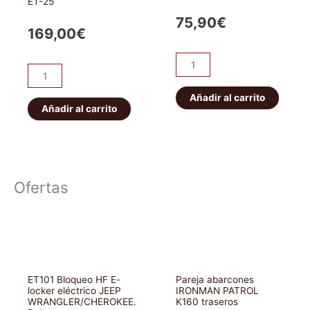
ET-25
75,90
€
169,00
€
Llanta
Llanta
metal
Beadlock
OFF-
Añadir al carrito
real
Añadir al carrito
ROAD
OFF-
Daytona
ROAD
negra
Daytona
7x16
negra
5x165.1
Ofertas
8x17
ET-
6x139,7
20
ET-
cantidad
25
cantidad
ET101 Bloqueo HF E-
Pareja abarcones
locker eléctrico JEEP
IRONMAN PATROL
WRANGLER/CHEROKEE.
K160 traseros