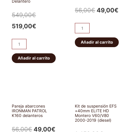
Delantero
El
El
56,00
€
49,00
€
El
El
549,00
€
precio
prec
precio
precio
519,00
€
Pareja
original
actu
abarcones
original
actual
IRONMAN
Añadir al carrito
era:
es:
ET101
era:
es:
PATROL
Bloqueo
56,00€.
49,0
K160
HF
Añadir al carrito
549,00€.
519,00€.
traseros
E-
cantidad
locker
eléctrico
JEEP
WRANGLER/CHEROKEE.
Delantero
Pareja abarcones
Kit de suspensión EFS
cantidad
IRONMAN PATROL
+40mm ELITE HD
K160 delanteros
Montero V60/V80
2000-2019 (diesel)
El
El
56,00
€
49,00
€