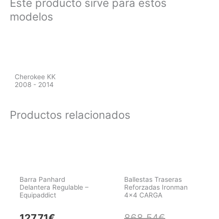
Este producto sirve para estos
modelos
Cherokee KK
2008 - 2014
Productos relacionados
Barra Panhard
Ballestas Traseras
Delantera Regulable –
Reforzadas Ironman
Equipaddict
4×4 CARGA
El
El
127,71
€
868,54
€