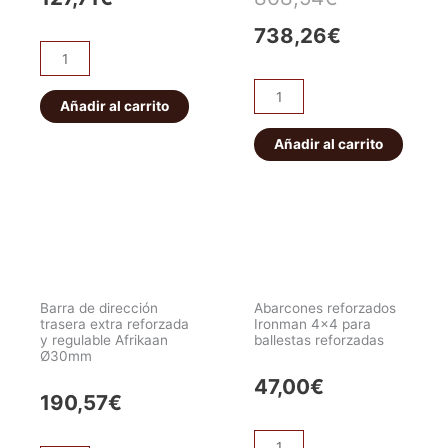
precio
precio
738,26
€
Barra
original
actual
Panhard
Ballestas
Delantera
Añadir al carrito
era:
es:
Traseras
Regulable
Reforzadas
Añadir al carrito
868,54€.
738,26€.
-
Ironman
Equipaddict
4x4
cantidad
CARGA
cantidad
Barra de dirección
Abarcones reforzados
trasera extra reforzada
Ironman 4×4 para
y regulable Afrikaan
ballestas reforzadas
Ø30mm
47,00
€
190,57
€
Abarcones