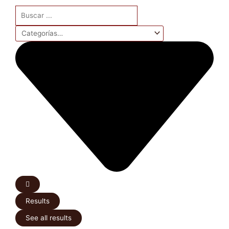
Search
...
Results
See all results