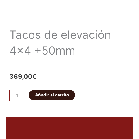
Tacos de elevación
4×4 +50mm
369,00
€
Tacos
Añadir al carrito
de
elevación
4x4
Descripción
+50mm
cantidad
Valoraciones (0)