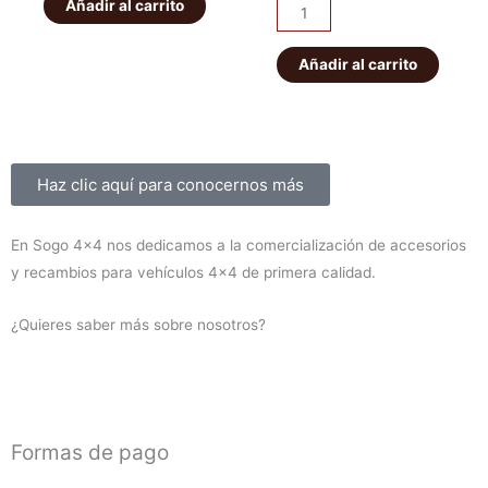
IRONMAN
Añadir al carrito
era:
es:
Kit
era:
es:
PATROL
de
56,00€.
49,00€.
K160
suspensión
Añadir al carrito
1.450,00€
1.300,00
delanteros
EFS
cantidad
+40mm
ELITE
HD
Sobre nosotros
Haz clic aquí para conocernos más
Montero
V60/V80
En Sogo 4×4 nos dedicamos a la comercialización de accesorios
2000-
y recambios para vehículos 4×4 de primera calidad.
2019
(diesel)
¿Quieres saber más sobre nosotros?
cantidad
Formas de pago