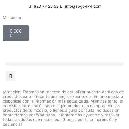
Ir
620 77 25 53
info@sogo4x4.com
al
contenido
Mi cuenta
Carrito
0,00
€
0
¡Atención! Estamos en proceso de actualizar nuestro catálogo de
productos para ofrecerte una mejor experiencia. En breve estará
disponible con la información más actualizada. Mientras tanto, si
necesitas información sobre algún producto, o no aparecen los
productos de tu modelo, o tienes alguna consulta, no dudes en
contactarnos por WhatsApp. Intentaremos ayudarte y resolver
todas las dudas que necesites. ¡Gracias por tu comprensión y
paciencia!