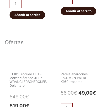
Barra
reforzados
de
Ironman
Añadir al carrito
dirección
Añadir al carrito
4x4
trasera
para
extra
ballestas
reforzada
reforzadas
y
cantidad
Ofertas
regulable
Afrikaan
Ø30mm
cantidad
ET101 Bloqueo HF E-
Pareja abarcones
locker eléctrico JEEP
IRONMAN PATROL
WRANGLER/CHEROKEE.
K160 traseros
Delantero
El
El
56,00
€
49,00
€
El
El
549,00
€
precio
prec
precio
precio
519,00
€
Pareja