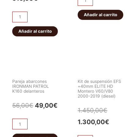
original
actu
abarcones
original
actual
IRONMAN
Añadir al carrito
era:
es:
ET101
era:
es:
PATROL
Bloqueo
56,00€.
49,0
K160
HF
Añadir al carrito
549,00€.
519,00€.
traseros
E-
cantidad
locker
eléctrico
JEEP
WRANGLER/CHEROKEE.
Delantero
Pareja abarcones
Kit de suspensión EFS
cantidad
IRONMAN PATROL
+40mm ELITE HD
K160 delanteros
Montero V60/V80
2000-2019 (diesel)
El
El
56,00
€
49,00
€
El
El
1.450,00
€
precio
precio
precio
precio
1.300,00
€
Pareja
original
actual
abarcones
original
actual