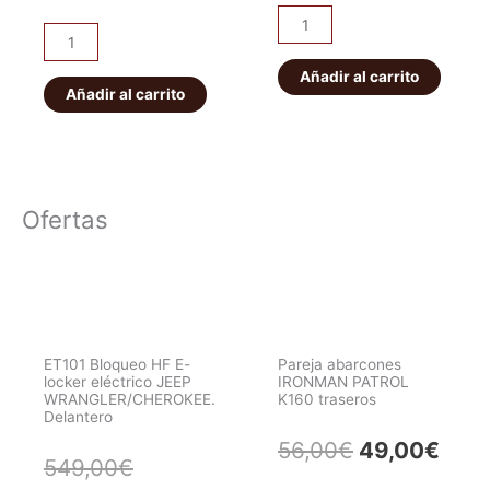
Polea
original
actu
Kit
Reenvío
Rescate
10T
Añadir al carrito
era:
es:
EquipAddict
Añadir al carrito
cantidad
+
33,90€.
20,
Bolsa
cantidad
Ofertas
ET101 Bloqueo HF E-
Pareja abarcones
locker eléctrico JEEP
IRONMAN PATROL
WRANGLER/CHEROKEE.
K160 traseros
Delantero
El
El
56,00
€
49,00
€
El
El
549,00
€