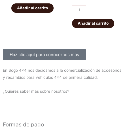
original
actual
IRONMAN
Añadir al carrito
era:
es:
Kit
era:
es:
PATROL
de
56,00€.
49,00€.
K160
suspensión
Añadir al carrito
1.450,00€
1.300,00
delanteros
EFS
cantidad
+40mm
ELITE
HD
Sobre nosotros
Haz clic aquí para conocernos más
Montero
V60/V80
En Sogo 4×4 nos dedicamos a la comercialización de accesorios
2000-
y recambios para vehículos 4×4 de primera calidad.
2019
(diesel)
¿Quieres saber más sobre nosotros?
cantidad
Formas de pago