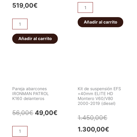
precio
prec
precio
precio
519,00
€
Pareja
original
actu
abarcones
original
actual
IRONMAN
Añadir al carrito
era:
es:
ET101
era:
es:
PATROL
Bloqueo
56,00€.
49,0
K160
HF
Añadir al carrito
549,00€.
519,00€.
traseros
E-
cantidad
locker
eléctrico
JEEP
WRANGLER/CHEROKEE.
Delantero
Pareja abarcones
Kit de suspensión EFS
cantidad
IRONMAN PATROL
+40mm ELITE HD
K160 delanteros
Montero V60/V80
2000-2019 (diesel)
El
El
56,00
€
49,00
€
El
El
1.450,00
€
precio
precio
precio
precio
1.300,00
€
Pareja
original
actual
abarcones