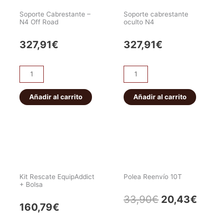
Soporte Cabrestante –
Soporte cabrestante
N4 Off Road
oculto N4
327,91
€
327,91
€
Soporte
Soporte
Cabrestante
cabrestante
-
oculto
Añadir al carrito
Añadir al carrito
N4
N4
Off
cantidad
Road
cantidad
Kit Rescate EquipAddict
Polea Reenvío 10T
+ Bolsa
El
El
33,90
€
20,43
€
160,79
€
precio
prec