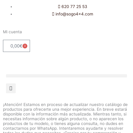
Ir
620 77 25 53
al
info@sogo4x4.com
contenido
Mi cuenta
0,00
€
0
Carrito
¡Atención! Estamos en proceso de actualizar nuestro catálogo de
productos para ofrecerte una mejor experiencia. En breve estará
disponible con la información más actualizada. Mientras tanto, si
necesitas información sobre algún producto, o no aparecen los
productos de tu modelo, o tienes alguna consulta, no dudes en
contactarnos por WhatsApp. Intentaremos ayudarte y resolver
todas las dudas que necesites. ¡Gracias por tu comprensión y