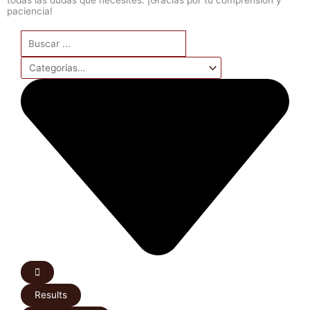
paciencia!
Search
...
Results