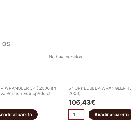
los
No hay modelos
P WRANGLER JK ( 2006 en
SNORKEL JEEP WRANGLER TJ /
eva Versión EquippAddict
2006)
106,43
€
ñadir al carrito
Añadir al carrito