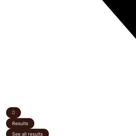
Results
See all results