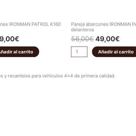
cones IRONMAN PATROL K160
Pareja abarcones IRONMAN 
delanteros
9,00
€
56,00
€
49,00
€
ñadir al carrito
Añadir al carrito
s y recambios para vehículos 4×4 de primera calidad.