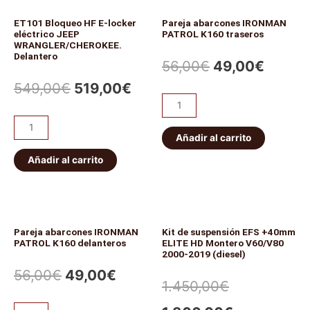
ET101 Bloqueo HF E-locker
Pareja abarcones IRONMAN
eléctrico JEEP
PATROL K160 traseros
WRANGLER/CHEROKEE.
Delantero
56,00
€
49,00
€
549,00
€
519,00
€
Añadir al carrito
Añadir al carrito
Pareja abarcones IRONMAN
Kit de suspensión EFS +40mm
PATROL K160 delanteros
ELITE HD Montero V60/V80
2000-2019 (diesel)
56,00
€
49,00
€
1.450,00
€