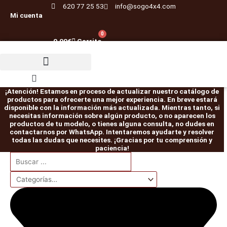
Ir
620 77 25 53
info@sogo4x4.com
Mi cuenta
al
contenido
0
0,00
€
Carrito
¡Atención! Estamos en proceso de actualizar nuestro catálogo de
productos para ofrecerte una mejor experiencia. En breve estará
disponible con la información más actualizada. Mientras tanto, si
necesitas información sobre algún producto, o no aparecen los
productos de tu modelo, o tienes alguna consulta, no dudes en
contactarnos por WhatsApp. Intentaremos ayudarte y resolver
todas las dudas que necesites. ¡Gracias por tu comprensión y
paciencia!
Search
SNORKEL
CABEZA
SNORKEL
ET101
Pareja
CABEZA
SNORKEL
Pareja
Kit
El
El
El
El
El
El
El
El
...
JEEP
SNORKEL
JEEP
Bloqueo
abarcones
SNORKEL
TOYOTA
abarcones
de
precio
precio
precio
precio
precio
precio
precio
precio
WRANGLER
77mm
WRANGLER
HF
IRONMAN
89mm
LAND
IRONMAN
suspensión
TJ
3"
JK
E-
PATROL
3,5"
CRUISER
PATROL
EFS
original
original
actual
actual
original
original
actual
actual
/
cantidad
(
locker
K160
cantidad
70
K160
+40mm
era:
era:
es:
es:
era:
era:
es:
es:
YJ
2006
eléctrico
delanteros
SERIES
traseros
ELITE