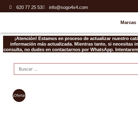
Ir
620 77 25 53
info@sogo4x4.com
al
contenido
Marcas
¡Atención! Estamos en proceso de actualizar nuestro catá
información más actualizada. Mientras tanto, si necesitas 
consulta, no dudes en contactarnos por WhatsApp. Intentaremo
Search
...
¡Oferta!