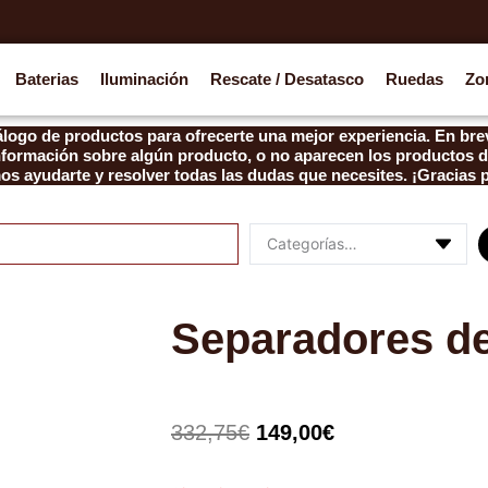
Baterias
Iluminación
Rescate / Desatasco
Ruedas
Zo
logo de productos para ofrecerte una mejor experiencia. En brev
información sobre algún producto, o no aparecen los productos d
s ayudarte y resolver todas las dudas que necesites. ¡Gracias 
Separadores d
El
El
332,75
€
149,00
€
precio
precio