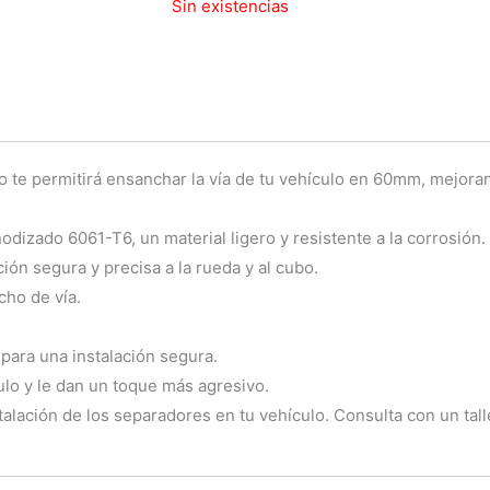
Sin existencias
original
actual
era:
es:
332,75€.
149,00€.
 te permitirá ensanchar la vía de tu vehículo en 60mm, mejorand
dizado 6061-T6, un material ligero y resistente a la corrosión.
ión segura y precisa a la rueda y al cubo.
cho de vía.
d para una instalación segura.
lo y le dan un toque más agresivo.
alación de los separadores en tu vehículo. Consulta con un tall