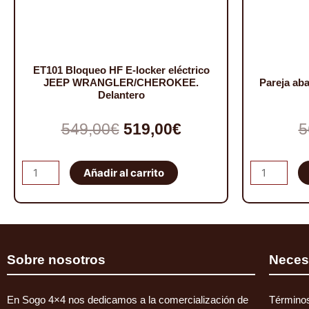
ET101 Bloqueo HF E-locker eléctrico
JEEP WRANGLER/CHEROKEE.
Pareja a
Delantero
El
El
549,00
€
519,00
€
5
precio
precio
ET101
Pareja
Añadir al carrito
original
actual
Bloqueo
abarcones
HF
IRONMAN
era:
es:
E-
PATROL
549,00€.
519,00€.
locker
K160
Sobre nosotros
Neces
eléctrico
traseros
JEEP
cantidad
WRANGLER/CHEROKEE.
En Sogo 4×4 nos dedicamos a la comercialización de
Términos