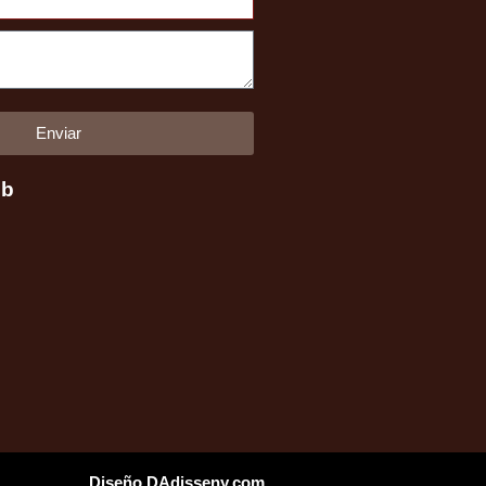
V60/V80
2000-
2019
(diesel)
cantidad
Enviar
eb
Diseño DAdisseny.com