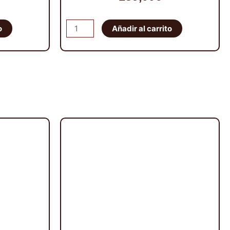
Separadores
o
Añadir al carrito
AVM
31,75mm
6x139,7
CB-
110
TU-
12x125
(2
unidades)
cantidad