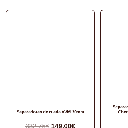
Separa
Separadores de rueda AVM 30mm
Cher
El
El
332,75
€
149,00
€