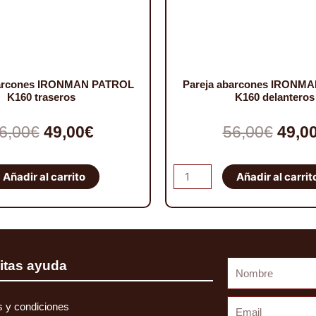
barcones IRONMAN PATROL
Pareja abarcones IRONM
K160 traseros
K160 delanteros
El
El
El
6,00
€
49,00
€
56,00
€
49,0
precio
precio
prec
Pareja
Añadir al carrito
Añadir al carrit
original
actual
origi
abarcones
IRONMAN
era:
es:
era:
PATROL
56,00€.
49,00€.
56,00
K160
itas ayuda
Nombre
delanteros
cantidad
Email
 y condiciones