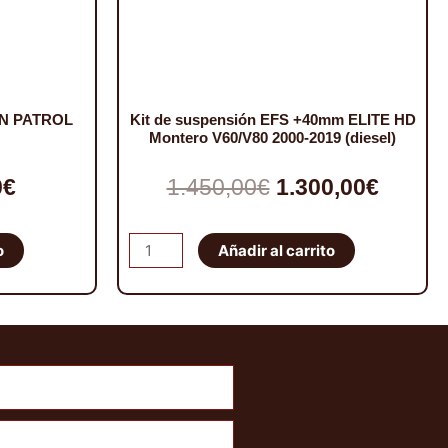
AN PATROL
Kit de suspensión EFS +40mm ELITE HD
Montero V60/V80 2000-2019 (diesel)
El
El
El
0
€
1.450,00
€
1.300,00
€
io
precio
precio
precio
Kit
o
Añadir al carrito
nal
actual
original
actual
de
suspensión
es:
era:
es:
EFS
€.
49,00€.
1.450,00€.
1.300,
+40mm
ELITE
HD
Montero