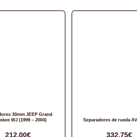
dores 30mm JEEP Grand
okee WJ (1999 – 2004)
Separadores de rueda 
212,00
€
332,75
€