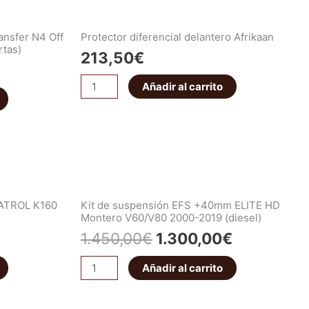
ansfer N4 Off
Protector diferencial delantero Afrikaan
rtas)
213,50
€
Añadir al carrito
PATROL K160
Kit de suspensión EFS +40mm ELITE HD
Montero V60/V80 2000-2019 (diesel)
1.450,00
€
1.300,00
€
Añadir al carrito