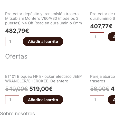
Protector depósito y transmisión trasera
Protector de 
Mitsubishi Montero V60/V80 (modelos 3
duraluminio
puertas) N4 Off Road en duraluminio 6mm
407,77
€
482,79
€
A
Añadir al carrito
Ofertas
ET101 Bloqueo HF E-locker eléctrico JEEP
Pareja abar
WRANGLER/CHEROKEE. Delantero
traseros
549,00
€
519,00
€
56,00
€
4
Añadir al carrito
A
Sobre nosotros