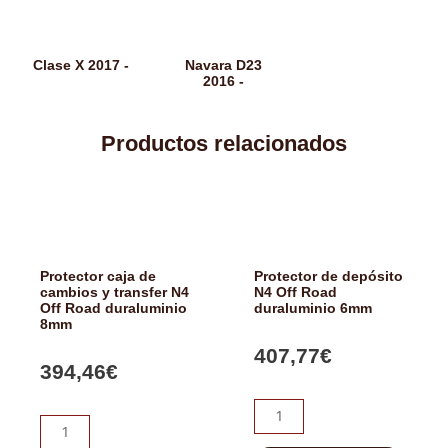
Clase X 2017 -
Navara D23
2016 -
Productos relacionados
Protector caja de
Protector de depósito
cambios y transfer N4
N4 Off Road
Off Road duraluminio
duraluminio 6mm
8mm
407,77
€
394,46
€
Protector
Protector
de