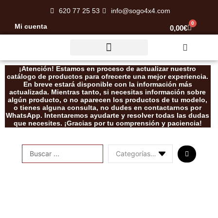
Ir
620 77 25 53
info@sogo4x4.com
al
0
Mi cuenta
Carrito
0,00
€
contenido
Rescate / Desatasco
¡Atención! Estamos en proceso de actualizar nuestro
catálogo de productos para ofrecerte una mejor experiencia.
En breve estará disponible con la información más
actualizada. Mientras tanto, si necesitas información sobre
algún producto, o no aparecen los productos de tu modelo,
o tienes alguna consulta, no dudes en contactarnos por
WhatsApp. Intentaremos ayudarte y resolver todas las dudas
que necesites. ¡Gracias por tu comprensión y paciencia!
Search
...