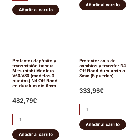
caja
depósito
Añadir al carrito
de
Añadir al carrito
N4
cambios
Off
y
Road
transfer
duraluminio
N4
6mm
Off
cantidad
Road
Protector depósito y
Protector caja de
duraluminio
transmisión trasera
cambios y transfer N4
Mitsubishi Montero
Off Road duraluminio
8mm
V60/V80 (modelos 3
8mm (5 puertas)
cantidad
puertas) N4 Off Road
en duraluminio 6mm
333,96
€
482,79
€
Protector
caja
Protector
de
Añadir al carrito
depósito
cambios
y
Añadir al carrito
y