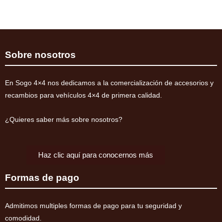
cantidad
+40mm
ELITE
HD
Montero
Sobre nosotros
V60/V80
2000-
En Sogo 4×4 nos dedicamos a la comercialización de accesorios y
2019
recambios para vehículos 4×4 de primera calidad.
(diesel)
cantidad
¿Quieres saber más sobre nosotros?
Haz clic aquí para conocernos más
Formas de pago
Admitimos multiples formas de pago para tu seguridad y
comodidad.