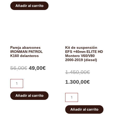
56,00€.
49,00
K160
HF
Añadir al carrito
549,00€.
519,00€.
traseros
E-
cantidad
locker
eléctrico
JEEP
WRANGLER/CHEROKEE.
Delantero
Pareja abarcones
Kit de suspensión
cantidad
IRONMAN PATROL
EFS +40mm ELITE HD
K160 delanteros
Montero V60/V80
2000-2019 (diesel)
El
El
56,00
€
49,00
€
El
El
1.450,00
€
precio
precio
precio
precio
1.300,00
€
Pareja
original
actual
abarcones
original
actual
IRONMAN
Añadir al carrito
Kit
era:
es:
era:
es:
PATROL
de
56,00€.
49,00€.
K160
suspensión
Añadir al carrito
1.450,00€
1.300,00€
delanteros
EFS