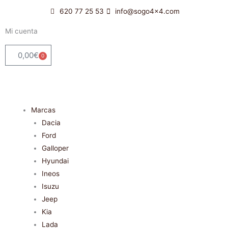
Ir
620 77 25 53
info@sogo4x4.com
al
contenido
Mi cuenta
0,00
€
0
Carrito
Marcas
Dacia
Ford
Galloper
Hyundai
Ineos
Isuzu
Jeep
Kia
Lada