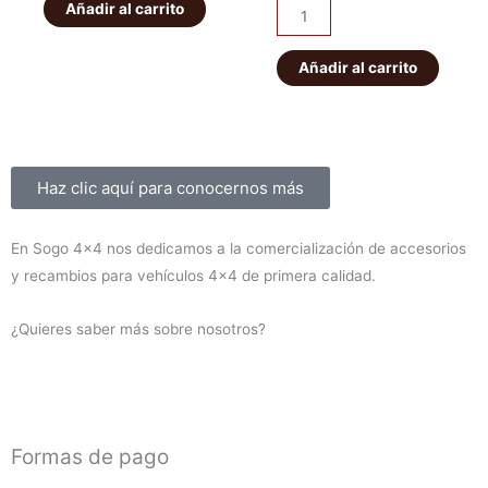
IRONMAN
Añadir al carrito
era:
es:
Kit
era:
es:
PATROL
de
56,00€.
49,00€.
K160
suspensión
Añadir al carrito
1.450,00€
1.300,00
delanteros
EFS
cantidad
+40mm
ELITE
HD
Sobre nosotros
Haz clic aquí para conocernos más
Montero
V60/V80
En Sogo 4×4 nos dedicamos a la comercialización de accesorios
2000-
y recambios para vehículos 4×4 de primera calidad.
2019
(diesel)
¿Quieres saber más sobre nosotros?
cantidad
Formas de pago