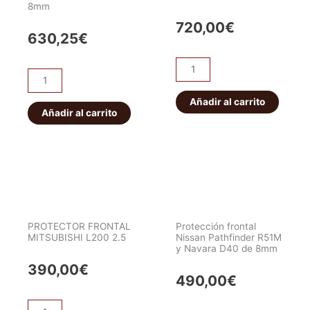
8mm
720,00
€
630,25
€
Protección
PROTECTOR
depósito
FRONTAL
combustible
Añadir al carrito
MITSUBISHI
Añadir al carrito
cantidad
MONTERO
8mm
cantidad
PROTECTOR FRONTAL
Protección frontal
MITSUBISHI L200 2.5
Nissan Pathfinder R51M
y Navara D40 de 8mm
390,00
€
490,00
€
PROTECTOR