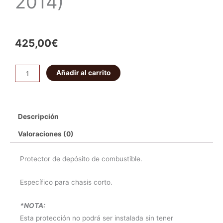
2014)
425,00
€
PROTECTOR
Añadir al carrito
DEPÓSITO
MITSUBISHI
MONTERO
Descripción
V80
CORTO
Valoraciones (0)
6mm
(2007-
Protector de depósito de combustible.
2014)
Específico para chasis corto.
cantidad
*NOTA:
Esta protección no podrá ser instalada sin tener