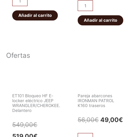
Protección
FRONTAL
frontal
MITSUBISHI
Añadir al carrito
Nissan
Añadir al carrito
L200
Pathfinder
2.5
R51M
cantidad
y
Navara
Ofertas
D40
de
8mm
cantidad
ET101 Bloqueo HF E-
Pareja abarcones
locker eléctrico JEEP
IRONMAN PATROL
WRANGLER/CHEROKEE.
K160 traseros
Delantero
El
El
56,00
€
49,00
€
El
El
549,00
€
precio
prec
precio
precio
519,00
€
Pareja