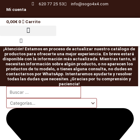
Ir
620 77 25 53
info@sogo4x4.com
Mi cuenta
al
contenido
0,00
€
0
Carrito
¡Atención! Estamos en proceso de actualizar nuestro catálogo de
productos para ofrecerte una mejor experiencia. En breve estará
disponible con la información más actualizada. Mientras tanto, si
necesitas información sobre algún producto, o no aparecen los
productos de tu modelo, o tienes alguna consulta, no dudes en
contactarnos por WhatsApp. Intentaremos ayudarte y resolver
todas las dudas que necesites. ¡Gracias por tu comprensión y
paciencia!
Search
Protector
Protector
ET101
Pareja
Protector
Protector
Pareja
Kit
El
El
El
El
El
El
El
El
...
diferencial
caja
Bloqueo
abarcones
depósito
de
abarcones
de
precio
precio
precio
precio
precio
precio
precio
precio
delantero
de
HF
IRONMAN
y
depósito
IRONMAN
suspensión
Afrikaan
cambios
E-
PATROL
transmisión
N4
PATROL
EFS
original
original
actual
actual
original
original
actual
actual
cantidad
y
locker
K160
trasera
Off
K160
+40mm
era:
era:
es:
es:
era:
era:
es:
es:
transfer
eléctrico
delanteros
Mitsubishi
Road
traseros
ELITE
N4
JEEP
cantidad
Montero
duraluminio
cantidad
HD
56,00€.
549,00€.
49,00€.
519,00€.
56,00€.
1.450,00€.
1.300,00€.
49,00