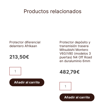
Productos relacionados
Protector diferencial
Protector depósito y
delantero Afrikaan
transmisión trasera
Mitsubishi Montero
V60/V80 (modelos 3
213,50
€
puertas) N4 Off Road
en duraluminio 6mm
Protector
482,79
€
diferencial
delantero
Añadir al carrito
Protector
Afrikaan
depósito
cantidad
y
Añadir al carrito
transmisión