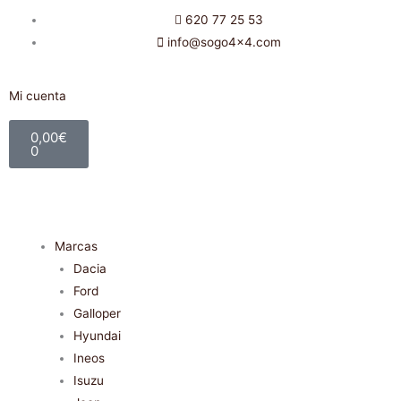
Ir
620 77 25 53
al
info@sogo4x4.com
contenido
Mi cuenta
Carrito
0,00
€
0
Marcas
Dacia
Ford
Galloper
Hyundai
Ineos
Isuzu