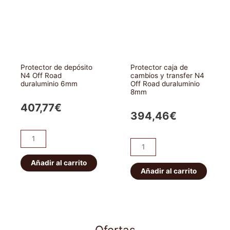
trasera
Mitsubishi
Montero
V60/V80
(modelos
Protector de depósito
Protector caja de
3
N4 Off Road
cambios y transfer N4
duraluminio 6mm
Off Road duraluminio
puertas)
8mm
N4
407,77
€
Off
394,46
€
Road
en
Protector
Protector
duraluminio
de
caja
6mm
depósito
Añadir al carrito
de
Añadir al carrito
cantidad
N4
cambios
Off
y
Road
transfer
duraluminio
N4
6mm
Ofertas