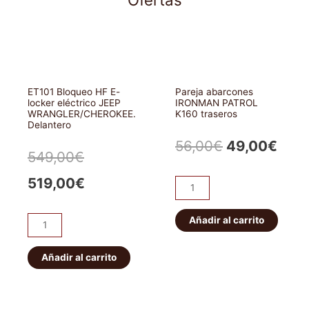
Off
cantidad
Road
duraluminio
8mm
cantidad
ET101 Bloqueo HF E-
Pareja abarcones
locker eléctrico JEEP
IRONMAN PATROL
WRANGLER/CHEROKEE.
K160 traseros
Delantero
El
El
56,00
€
49,00
€
El
El
549,00
€
precio
prec
precio
precio
519,00
€
Pareja
original
actu
abarcones
original
actual
IRONMAN
Añadir al carrito
era:
es:
ET101
era:
es:
PATROL
Bloqueo
56,00€.
49,0
K160
HF
Añadir al carrito
549,00€.
519,00€.
traseros
E-
cantidad
locker
eléctrico