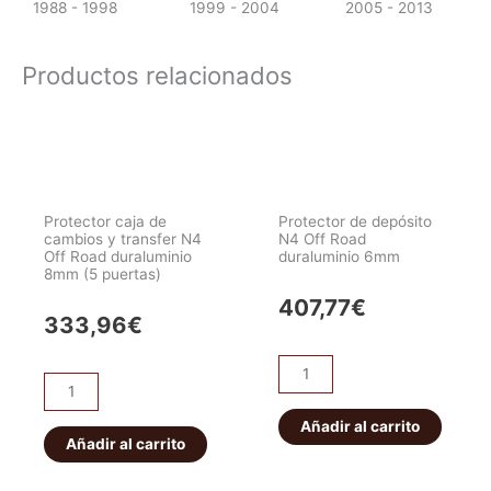
1988 - 1998
1999 - 2004
2005 - 2013
Productos relacionados
Protector caja de
Protector de depósito
cambios y transfer N4
N4 Off Road
Off Road duraluminio
duraluminio 6mm
8mm (5 puertas)
407,77
€
333,96
€
Protector
Protector
de
caja
depósito
Añadir al carrito
de
Añadir al carrito
N4
cambios
Off