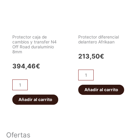
y
Road
transfer
duraluminio
N4
6mm
Off
cantidad
Road
Protector caja de
Protector diferencial
duraluminio
cambios y transfer N4
delantero Afrikaan
Off Road duraluminio
8mm
8mm
(5
213,50
€
puertas)
394,46
€
cantidad
Protector
diferencial
Protector
delantero
Añadir al carrito
caja
Afrikaan
de
Añadir al carrito
cantidad
cambios
y
transfer
N4
Ofertas
Off