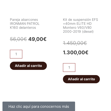
JEEP
WRANGLER/CHEROKEE.
Delantero
Pareja abarcones
Kit de suspensión EFS
cantidad
IRONMAN PATROL
+40mm ELITE HD
K160 delanteros
Montero V60/V80
2000-2019 (diesel)
El
El
56,00
€
49,00
€
El
El
1.450,00
€
precio
precio
precio
precio
1.300,00
€
Pareja
original
actual
abarcones
original
actual
IRONMAN
Añadir al carrito
era:
es:
Kit
era:
es:
PATROL
de
56,00€.
49,00€.
K160
suspensión
Añadir al carrito
1.450,00€
1.300,00
delanteros
EFS
cantidad
+40mm
ELITE
HD
Sobre nosotros
Haz clic aquí para conocernos más
Montero