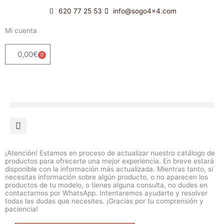
Ir
620 77 25 53
info@sogo4x4.com
al
contenido
Mi cuenta
0,00
€
0
Carrito
¡Atención! Estamos en proceso de actualizar nuestro catálogo de
productos para ofrecerte una mejor experiencia. En breve estará
disponible con la información más actualizada. Mientras tanto, si
necesitas información sobre algún producto, o no aparecen los
productos de tu modelo, o tienes alguna consulta, no dudes en
contactarnos por WhatsApp. Intentaremos ayudarte y resolver
todas las dudas que necesites. ¡Gracias por tu comprensión y
paciencia!