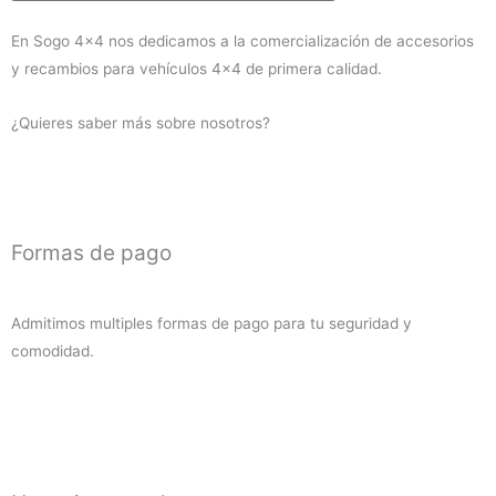
V60/V80
En Sogo 4×4 nos dedicamos a la comercialización de accesorios
2000-
y recambios para vehículos 4×4 de primera calidad.
2019
(diesel)
¿Quieres saber más sobre nosotros?
cantidad
Formas de pago
Admitimos multiples formas de pago para tu seguridad y
comodidad.