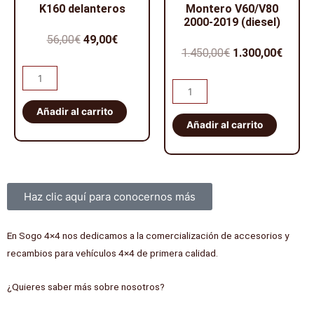
K160 delanteros
Montero V60/V80
2000-2019 (diesel)
El
El
56,00
€
49,00
€
El
El
1.450,00
€
1.300,00
€
precio
precio
precio
preci
Pareja
original
actual
Kit
abarcones
original
actua
era:
es:
de
IRONMAN
Añadir al carrito
era:
es:
56,00€.
49,00€.
suspensión
Añadir al carrito
PATROL
1.450,00€.
1.300,
EFS
K160
+40mm
delanteros
ELITE
cantidad
Sobre nosotros
HD
Haz clic aquí para conocernos más
Montero
V60/V80
En Sogo 4×4 nos dedicamos a la comercialización de accesorios y
2000-
recambios para vehículos 4×4 de primera calidad.
2019
(diesel)
¿Quieres saber más sobre nosotros?
cantidad