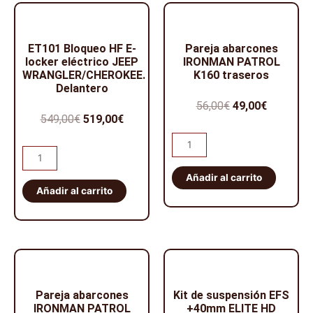
3
cantidad
puertas)
N4
ET101 Bloqueo HF E-
Pareja abarcones
Off
locker eléctrico JEEP
IRONMAN PATROL
WRANGLER/CHEROKEE.
K160 traseros
Road
Delantero
en
El
El
56,00
€
49,00
€
duraluminio
El
El
549,00
€
519,00
€
precio
precio
6mm
precio
precio
Pareja
original
actual
cantidad
ET101
abarcones
original
actual
era:
es:
Bloqueo
IRONMAN
Añadir al carrito
era:
es:
56,00€.
49,00€.
HF
Añadir al carrito
PATROL
549,00€.
519,00€.
E-
K160
locker
traseros
eléctrico
cantidad
JEEP
WRANGLER/CHEROKEE.
Delantero
Pareja abarcones
Kit de suspensión EFS
IRONMAN PATROL
+40mm ELITE HD
cantidad