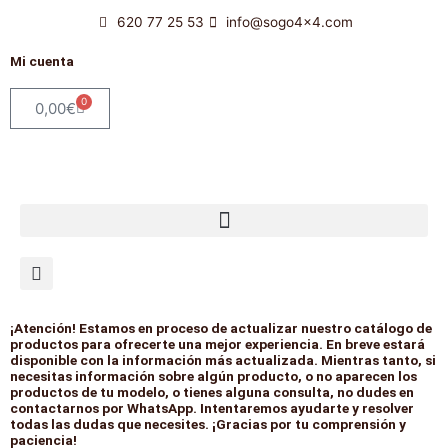
Ir
620 77 25 53
info@sogo4x4.com
al
contenido
Mi cuenta
0
Carrito
0,00
€
¡Atención! Estamos en proceso de actualizar nuestro catálogo de
productos para ofrecerte una mejor experiencia. En breve estará
disponible con la información más actualizada. Mientras tanto, si
necesitas información sobre algún producto, o no aparecen los
productos de tu modelo, o tienes alguna consulta, no dudes en
contactarnos por WhatsApp. Intentaremos ayudarte y resolver
todas las dudas que necesites. ¡Gracias por tu comprensión y
paciencia!