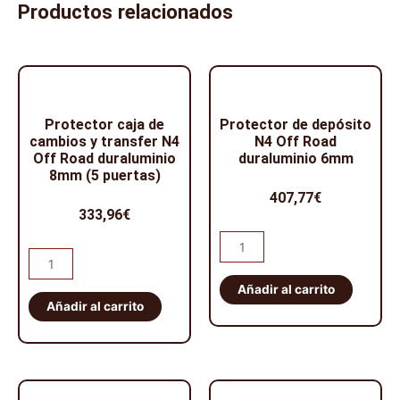
Productos relacionados
Protector caja de
Protector de depósito
cambios y transfer N4
N4 Off Road
Off Road duraluminio
duraluminio 6mm
8mm (5 puertas)
407,77
€
333,96
€
Protector
Protector
de
caja
depósito
Añadir al carrito
de
Añadir al carrito
N4
cambios
Off
y
Road
transfer
duraluminio
N4
6mm