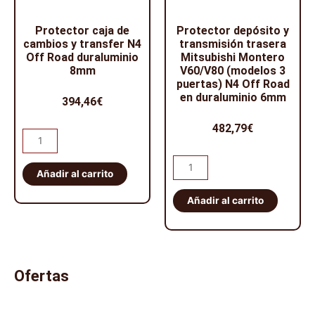
Off
cantidad
Road
Protector caja de
Protector depósito y
cambios y transfer N4
transmisión trasera
duraluminio
Off Road duraluminio
Mitsubishi Montero
8mm
8mm
V60/V80 (modelos 3
(5
puertas) N4 Off Road
en duraluminio 6mm
puertas)
394,46
€
cantidad
482,79
€
Protector
caja
Protector
de
Añadir al carrito
depósito
cambios
y
Añadir al carrito
y
transmisión
transfer
trasera
N4
Mitsubishi
Off
Montero
Ofertas
Road
V60/V80
duraluminio
(modelos
8mm