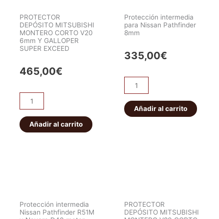
PROTECTOR
Protección intermedia
DEPÓSITO MITSUBISHI
para Nissan Pathfinder
MONTERO CORTO V20
8mm
6mm Y GALLOPER
SUPER EXCEED
335,00
€
465,00
€
Protección
intermedia
PROTECTOR
para
Añadir al carrito
DEPÓSITO
Nissan
MITSUBISHI
Añadir al carrito
Pathfinder
MONTERO
8mm
CORTO
cantidad
V20
6mm
Y
GALLOPER
Protección intermedia
PROTECTOR
SUPER
Nissan Pathfinder R51M
DEPÓSITO MITSUBISHI