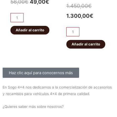
El
El
56,00
€
49,00
€
El
El
1.450,00
€
precio
precio
precio
precio
1.300,00
€
Pareja
original
actual
abarcones
original
actual
IRONMAN
Añadir al carrito
era:
es:
Kit
era:
es:
PATROL
de
56,00€.
49,00€.
K160
suspensión
Añadir al carrito
1.450,00€
1.300,00
delanteros
EFS
cantidad
+40mm
ELITE
HD
Sobre nosotros
Haz clic aquí para conocernos más
Montero
V60/V80
En Sogo 4×4 nos dedicamos a la comercialización de accesorios
2000-
y recambios para vehículos 4×4 de primera calidad.
2019
(diesel)
¿Quieres saber más sobre nosotros?
cantidad