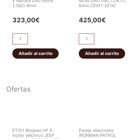
y Navara D40 motor
MONTERO V80 CORTO
EXCEED
2.5dCi 8mm
6mm (2007-2014)
cantidad
323,00
€
425,00
€
Protección
PROTECTOR
intermedia
DEPÓSITO
Nissan
MITSUBISHI
Añadir al carrito
Añadir al carrito
Pathfinder
MONTERO
R51M
V80
y
CORTO
Navara
6mm
Ofertas
D40
(2007-
motor
2014)
2.5dCi
cantidad
8mm
cantidad
ET101 Bloqueo HF E-
Pareja abarcones
locker eléctrico JEEP
IRONMAN PATROL