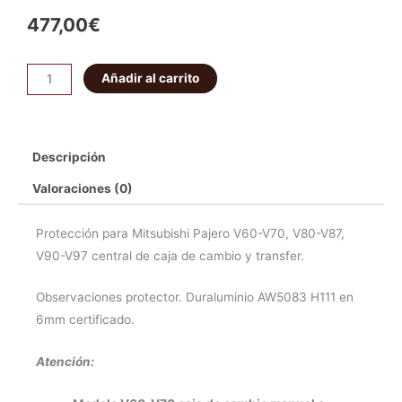
477,00
€
PROTECTOR
Añadir al carrito
CAJA
DE
CAMBIO
Descripción
Y
TRANSFER
Valoraciones (0)
MITSUBISHI
MONTERO
Protección para Mitsubishi Pajero V60-V70, V80-V87,
V60A,V60B,V80-
V90-V97 central de caja de cambio y transfer.
87,
Observaciones protector. Duraluminio AW5083 H111 en
V90-
6mm certificado.
V97
6MM
Atención:
cantidad