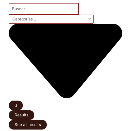
Search
...
Results
See all results