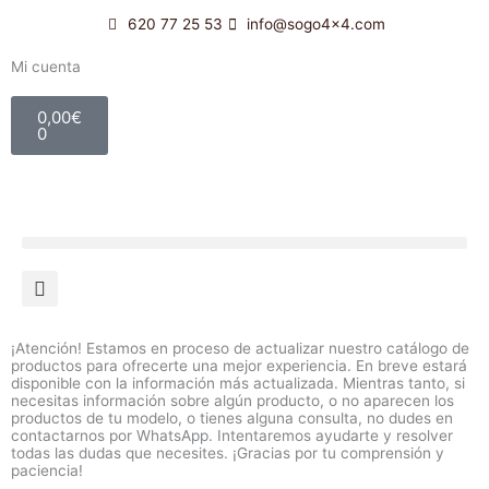
Ir
620 77 25 53
info@sogo4x4.com
al
contenido
Mi cuenta
Carrito
0,00
€
0
¡Atención! Estamos en proceso de actualizar nuestro catálogo de
productos para ofrecerte una mejor experiencia. En breve estará
disponible con la información más actualizada. Mientras tanto, si
necesitas información sobre algún producto, o no aparecen los
productos de tu modelo, o tienes alguna consulta, no dudes en
contactarnos por WhatsApp. Intentaremos ayudarte y resolver
todas las dudas que necesites. ¡Gracias por tu comprensión y
paciencia!