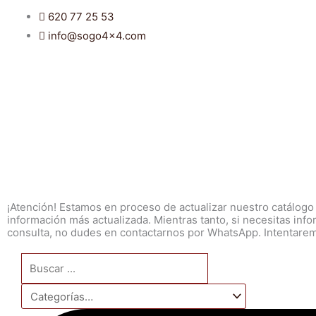
Ir
620 77 25 53
al
info@sogo4x4.com
contenido
¡Atención! Estamos en proceso de actualizar nuestro catálogo
información más actualizada. Mientras tanto, si necesitas inf
consulta, no dudes en contactarnos por WhatsApp. Intentaremo
Search
...