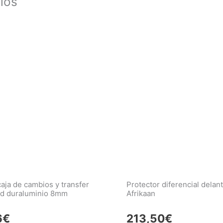
los
caja de cambios y transfer
Protector diferencial delan
ad duraluminio 8mm
Afrikaan
6
€
213,50
€