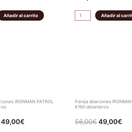
Protector
Añadir al carrito
Añadir al carri
diferencial
delantero
Afrikaan
cantidad
o
arcones IRONMAN PATROL
Pareja abarcones IRONMA
ros
K160 delanteros
El
El
El
El
49,00
€
56,00
€
49,00
€