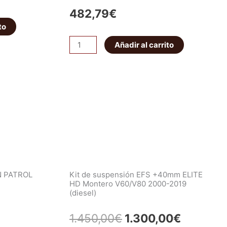
482,79
€
to
Protector
Añadir al carrito
depósito
y
transmisión
trasera
Mitsubishi
Montero
V60/V80
(modelos
3
N PATROL
Kit de suspensión EFS +40mm ELITE
puertas)
HD Montero V60/V80 2000-2019
N4
(diesel)
Off
El
El
1.450,00
€
1.300,00
€
Road