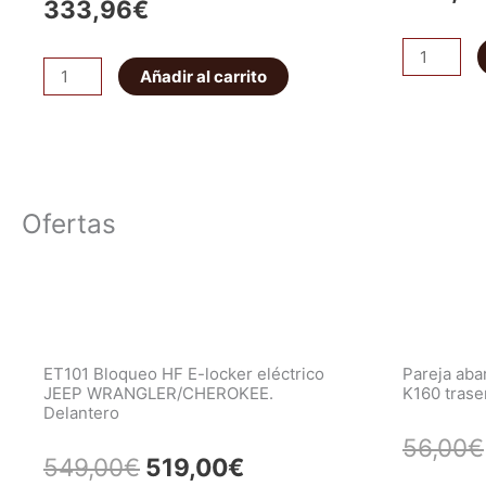
333,96
€
Protector
Protector
Añadir al carrito
caja
caja
de
de
cambios
cambios
y
y
transfer
Ofertas
transfer
N4
N4
Off
Off
Road
Road
duralumini
duraluminio
8mm
8mm
cantidad
ET101 Bloqueo HF E-locker eléctrico
Pareja ab
(5
JEEP WRANGLER/CHEROKEE.
K160 trase
Delantero
puertas)
56,00
€
cantidad
El
El
549,00
€
519,00
€