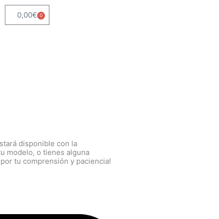
0,00
€
0
Carrito
tará disponible con la
tu modelo, o tienes alguna
 por tu comprensión y paciencia!