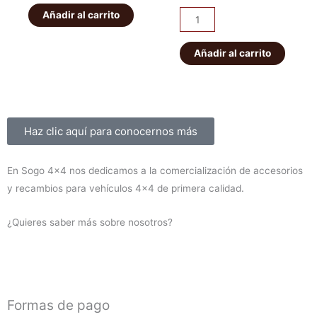
original
actual
IRONMAN
Añadir al carrito
era:
es:
Kit
era:
es:
PATROL
de
56,00€.
49,00€.
K160
suspensión
Añadir al carrito
1.450,00€
1.300,00
delanteros
EFS
cantidad
+40mm
ELITE
HD
Sobre nosotros
Haz clic aquí para conocernos más
Montero
V60/V80
En Sogo 4×4 nos dedicamos a la comercialización de accesorios
2000-
y recambios para vehículos 4×4 de primera calidad.
2019
(diesel)
¿Quieres saber más sobre nosotros?
cantidad
Formas de pago