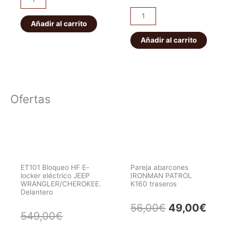
en
diferencial
Protector
duraluminio
delantero
Añadir al carrito
caja
6mm
Afrikaan
de
Añadir al carrito
cantidad
cantidad
cambios
y
transfer
N4
Ofertas
Off
Road
duraluminio
8mm
cantidad
ET101 Bloqueo HF E-
Pareja abarcones
locker eléctrico JEEP
IRONMAN PATROL
WRANGLER/CHEROKEE.
K160 traseros
Delantero
El
El
56,00
€
49,00
€
El
El
549,00
€
precio
prec