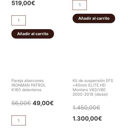
precio
precio
519,00
€
Pareja
original
actu
abarcones
original
actual
IRONMAN
Añadir al carrito
era:
es:
ET101
era:
es:
PATROL
Bloqueo
56,00€.
49,0
K160
HF
Añadir al carrito
549,00€.
519,00€.
traseros
E-
cantidad
locker
eléctrico
JEEP
WRANGLER/CHEROKEE.
Delantero
Pareja abarcones
Kit de suspensión EFS
cantidad
IRONMAN PATROL
+40mm ELITE HD
K160 delanteros
Montero V60/V80
2000-2019 (diesel)
El
El
56,00
€
49,00
€
El
El
1.450,00
€
precio
precio
precio
precio
1.300,00
€
Pareja
original
actual
abarcones