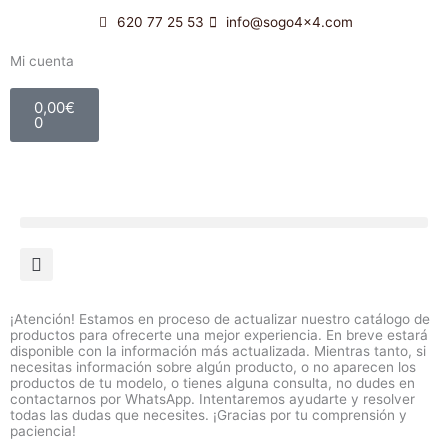
Ir
620 77 25 53
info@sogo4x4.com
al
contenido
Mi cuenta
Carrito
0,00
€
0
¡Atención! Estamos en proceso de actualizar nuestro catálogo de
productos para ofrecerte una mejor experiencia. En breve estará
disponible con la información más actualizada. Mientras tanto, si
necesitas información sobre algún producto, o no aparecen los
productos de tu modelo, o tienes alguna consulta, no dudes en
contactarnos por WhatsApp. Intentaremos ayudarte y resolver
todas las dudas que necesites. ¡Gracias por tu comprensión y
paciencia!