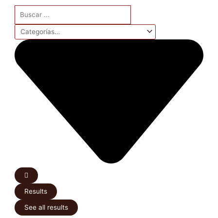
Search
...
Results
See all results