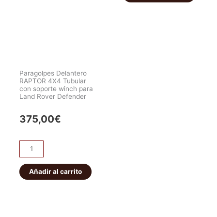
Ranger
4X4
2012-
Tubular
2022
con
c/faros
soporte
LED
winch
cantidad
para
Paragolpes Delantero
Range
RAPTOR 4X4 Tubular
con soporte winch para
Rover
Land Rover Defender
Classic
y
375,00
€
Discovery
1
Paragolpes
y
Delantero
2
RAPTOR
Añadir al carrito
cantidad
4X4
Tubular
con