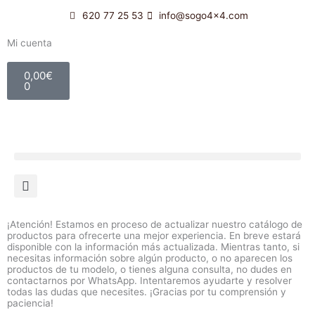
Ir
620 77 25 53
info@sogo4x4.com
al
contenido
Mi cuenta
Carrito
0,00
€
0
¡Atención! Estamos en proceso de actualizar nuestro catálogo de
productos para ofrecerte una mejor experiencia. En breve estará
disponible con la información más actualizada. Mientras tanto, si
necesitas información sobre algún producto, o no aparecen los
productos de tu modelo, o tienes alguna consulta, no dudes en
contactarnos por WhatsApp. Intentaremos ayudarte y resolver
todas las dudas que necesites. ¡Gracias por tu comprensión y
paciencia!