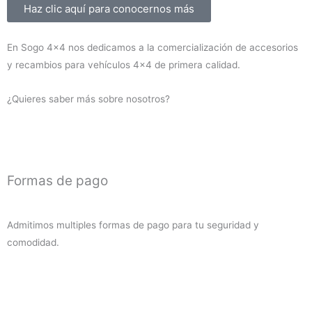
Sobre nosotros
Haz clic aquí para conocernos más
Montero
V60/V80
En Sogo 4×4 nos dedicamos a la comercialización de accesorios
2000-
y recambios para vehículos 4×4 de primera calidad.
2019
(diesel)
¿Quieres saber más sobre nosotros?
cantidad
Formas de pago
Admitimos multiples formas de pago para tu seguridad y
comodidad.