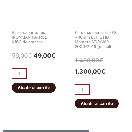
eléctrico
JEEP
WRANGLER/CHEROKEE.
Delantero
Pareja abarcones
Kit de suspensión EFS
cantidad
IRONMAN PATROL
+40mm ELITE HD
K160 delanteros
Montero V60/V80
2000-2019 (diesel)
El
El
56,00
€
49,00
€
El
El
1.450,00
€
precio
precio
precio
precio
1.300,00
€
Pareja
original
actual
abarcones
original
actual
IRONMAN
Añadir al carrito
era:
es:
Kit
era:
es:
PATROL
de
56,00€.
49,00€.
K160
suspensión
Añadir al carrito
1.450,00€
1.300,00
delanteros
EFS
cantidad
+40mm
ELITE
HD