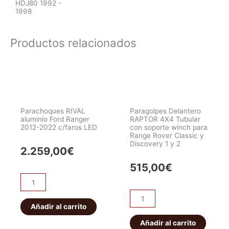
HDJ80 1992 -
1998
Productos relacionados
Parachoques RIVAL
Paragolpes Delantero
aluminio Ford Ranger
RAPTOR 4X4 Tubular
2012-2022 c/faros LED
con soporte winch para
Range Rover Classic y
Discovery 1 y 2
2.259,00
€
515,00
€
Parachoques
RIVAL
Paragolpes
aluminio
Añadir al carrito
Delantero
Ford
RAPTOR
Añadir al carrito