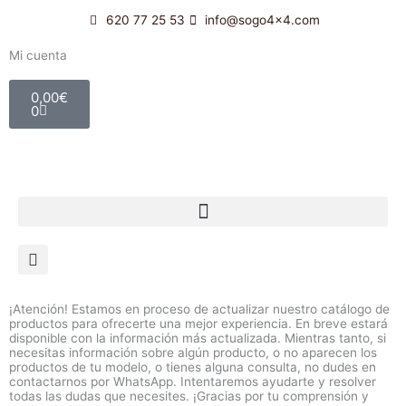
Ir
620 77 25 53
info@sogo4x4.com
al
contenido
Mi cuenta
Carrito
0,00
€
0
¡Atención! Estamos en proceso de actualizar nuestro catálogo de
productos para ofrecerte una mejor experiencia. En breve estará
disponible con la información más actualizada. Mientras tanto, si
necesitas información sobre algún producto, o no aparecen los
productos de tu modelo, o tienes alguna consulta, no dudes en
contactarnos por WhatsApp. Intentaremos ayudarte y resolver
todas las dudas que necesites. ¡Gracias por tu comprensión y