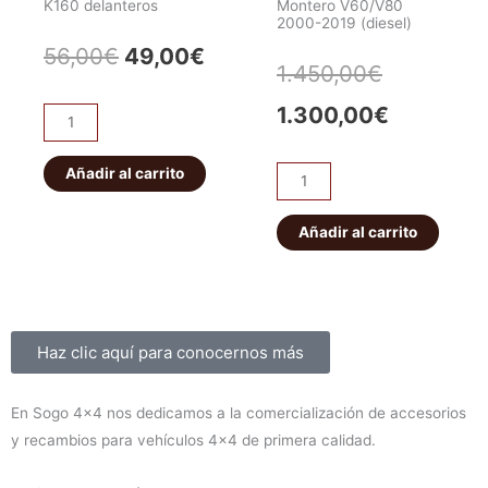
K160 delanteros
Montero V60/V80
2000-2019 (diesel)
El
El
56,00
€
49,00
€
El
El
1.450,00
€
precio
precio
precio
precio
1.300,00
€
Pareja
original
actual
abarcones
original
actual
IRONMAN
Añadir al carrito
era:
es:
Kit
era:
es:
PATROL
de
56,00€.
49,00€.
K160
suspensión
Añadir al carrito
1.450,00€
1.300,00
delanteros
EFS
cantidad
+40mm
ELITE
HD
Sobre nosotros
Haz clic aquí para conocernos más
Montero
V60/V80
En Sogo 4×4 nos dedicamos a la comercialización de accesorios
2000-
y recambios para vehículos 4×4 de primera calidad.
2019
(diesel)