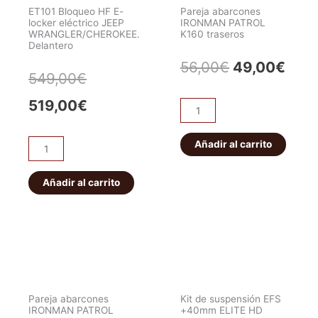
ET101 Bloqueo HF E-
Pareja abarcones
locker eléctrico JEEP
IRONMAN PATROL
WRANGLER/CHEROKEE.
K160 traseros
Delantero
El
El
56,00
€
49,00
€
El
El
549,00
€
precio
prec
precio
precio
519,00
€
Pareja
original
actu
abarcones
original
actual
IRONMAN
Añadir al carrito
era:
es:
ET101
era:
es:
PATROL
Bloqueo
56,00€.
49,0
K160
HF
Añadir al carrito
549,00€.
519,00€.
traseros
E-
cantidad
locker
eléctrico
JEEP
WRANGLER/CHEROKEE.
Delantero
Pareja abarcones
Kit de suspensión EFS
cantidad
IRONMAN PATROL
+40mm ELITE HD