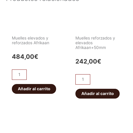
Muelles elevados y
Muelles reforzados y
reforzados Afrikaan
elevados
Afrikaan+50mm
484,00
€
242,00
€
Muelles
Muelles
elevados
reforzados
y
Añadir al carrito
y
Añadir al carrito
reforzados
elevados
Afrikaan
Afrikaan+50mm
cantidad
cantidad