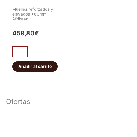
Muelles reforzados y
elevados +60mm
Afrikaan
459,80
€
Muelles
reforzados
y
Añadir al carrito
elevados
+60mm
Afrikaan
cantidad
Ofertas