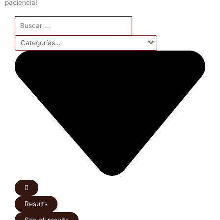
paciencia!
Search
...
Results