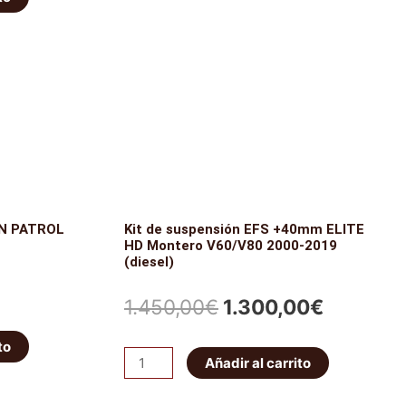
traseros
ctual
Ironman
era:
es:
s:
4x4
337,59€.
286,95€.
cantidad
573,90€.
AN PATROL
Kit de suspensión EFS +40mm ELITE
HD Montero V60/V80 2000-2019
(diesel)
El
El
1.450,00
€
1.300,00
€
cio
precio
precio
to
Kit
ual
Añadir al carrito
original
actual
de