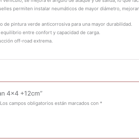
l vehículo, se mejora el ángulo de ataque y de salida, lo que faci
lles permiten instalar neumáticos de mayor diámetro, mejorando 
o de pintura verde anticorrosiva para una mayor durabilidad.
quilibrio entre confort y capacidad de carga.
cción off-road extrema.
man 4×4 +12cm”
Los campos obligatorios están marcados con
*