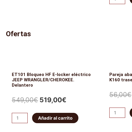
muelles
abarcones
Ironman
era:
es:
IRONMAN
4x4
PATROL
826,19€.
702,26€.
+10cm
K160
cantidad
Ofertas
traseros
cantidad
ET101 Bloqueo HF E-locker eléctrico
Pareja ab
JEEP WRANGLER/CHEROKEE.
K160 tras
Delantero
56,00
€
El
El
549,00
€
519,00
€
precio
precio
Pareja
ET101
Añadir al carrito
abarcones
original
actual
Bloqueo
IRONMAN