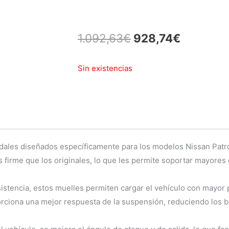
El
El
1.092,63
€
928,74
€
precio
precio
Sin existencias
original
actual
era:
es:
1.092,63€.
928,74€
dales diseñados específicamente para los modelos Nissan Patro
 firme que los originales, lo que les permite soportar mayores
istencia, estos muelles permiten cargar el vehículo con mayor p
rciona una mejor respuesta de la suspensión, reduciendo los b