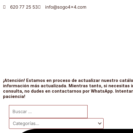
Ir
620 77 25 53
info@sogo4x4.com
al
contenido
¡Atención! Estamos en proceso de actualizar nuestro catálo
información más actualizada. Mientras tanto, si necesitas 
consulta, no dudes en contactarnos por WhatsApp. Intentar
paciencia!
Search
...