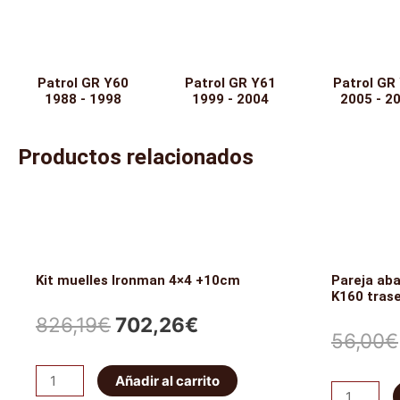
Patrol GR Y60
Patrol GR Y61
Patrol GR
1988 - 1998
1999 - 2004
2005 - 2
Productos relacionados
Kit muelles Ironman 4×4 +10cm
Pareja ab
K160 tras
El
El
826,19
€
702,26
€
56,00
€
precio
precio
Kit
Añadir al carrito
Pareja
original
actual