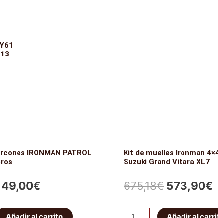
 Y61
013
arcones IRONMAN PATROL
Kit de muelles Ironman 4×
eros
Suzuki Grand Vitara XL7
El
El
El
E
49,00
€
675,18
€
573,90
€
precio
precio
precio
p
Kit
Añadir al carrito
Añadir al carri