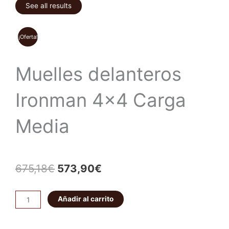
See all results
¡Oferta!
Muelles delanteros
Ironman 4×4 Carga
Media
El
El
675,18
€
573,90
€
precio
precio
Muelles
Añadir al carrito
original
actual
delanteros
Ironman
era:
es: