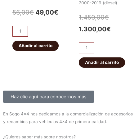
2000-2019 (diesel)
El
El
56,00
€
49,00
€
El
El
1.450,00
€
precio
precio
precio
precio
1.300,00
€
Pareja
original
actual
abarcones
original
actual
IRONMAN
Añadir al carrito
era:
es:
Kit
era:
es:
PATROL
de
56,00€.
49,00€.
K160
suspensión
Añadir al carrito
1.450,00€
1.300,00
delanteros
EFS
cantidad
+40mm
ELITE
HD
Sobre nosotros
Haz clic aquí para conocernos más
Montero
V60/V80
En Sogo 4×4 nos dedicamos a la comercialización de accesorios
2000-
y recambios para vehículos 4×4 de primera calidad.
2019
(diesel)
¿Quieres saber más sobre nosotros?
cantidad