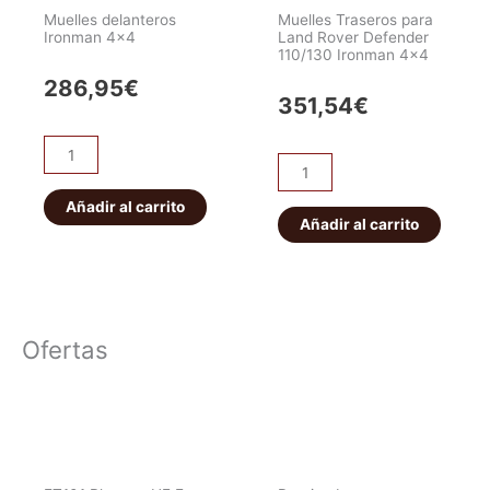
Muelles delanteros
Muelles Traseros para
Ironman 4×4
Land Rover Defender
110/130 Ironman 4×4
286,95
€
351,54
€
Muelles
Muelles
delanteros
Traseros
Ironman
Añadir al carrito
para
Añadir al carrito
4x4
Land
cantidad
Rover
Defender
110/130
Ofertas
Ironman
4x4
cantidad