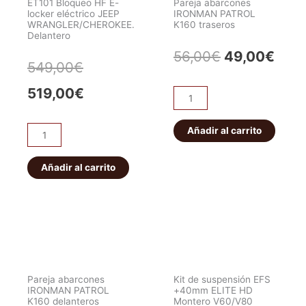
ET101 Bloqueo HF E-
Pareja abarcones
locker eléctrico JEEP
IRONMAN PATROL
WRANGLER/CHEROKEE.
K160 traseros
Delantero
El
El
56,00
€
49,00
€
El
El
549,00
€
precio
prec
precio
precio
519,00
€
Pareja
original
actu
abarcones
original
actual
IRONMAN
Añadir al carrito
era:
es:
ET101
era:
es:
PATROL
Bloqueo
56,00€.
49,0
K160
HF
Añadir al carrito
549,00€.
519,00€.
traseros
E-
cantidad
locker
eléctrico
JEEP
WRANGLER/CHEROKEE.
Delantero
Pareja abarcones
Kit de suspensión EFS
cantidad
IRONMAN PATROL
+40mm ELITE HD
K160 delanteros
Montero V60/V80