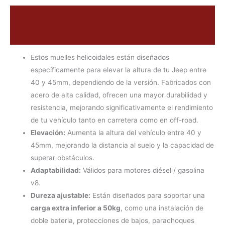
4x4
675,18€.
573,90€.
Descripción
Carga
Media
Valoraciones (0)
cantidad
Estos muelles helicoidales están diseñados
específicamente para elevar la altura de tu Jeep entre
40 y 45mm, dependiendo de la versión. Fabricados con
acero de alta calidad, ofrecen una mayor durabilidad y
resistencia, mejorando significativamente el rendimiento
de tu vehículo tanto en carretera como en off-road.
Elevación:
Aumenta la altura del vehículo entre 40 y
45mm, mejorando la distancia al suelo y la capacidad de
superar obstáculos.
Adaptabilidad:
Válidos para motores diésel / gasolina
v8.
Dureza ajustable:
Están diseñados para soportar una
carga extra inferior a 50kg
, como una instalación de
doble bateria, protecciones de bajos, parachoques