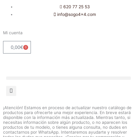
Ir
620 77 25 53
al
info@sogo4x4.com
contenido
Mi cuenta
0,00
€
0
Carrito
¡Atención! Estamos en proceso de actualizar nuestro catálogo de
productos para ofrecerte una mejor experiencia. En breve estará
disponible con la información más actualizada. Mientras tanto, si
necesitas información sobre algún producto, o no aparecen los
productos de tu modelo, o tienes alguna consulta, no dudes en
contactarnos por WhatsApp. Intentaremos ayudarte y resolver
todas las dudas que necesites. ¡Gracias por tu comprensión y