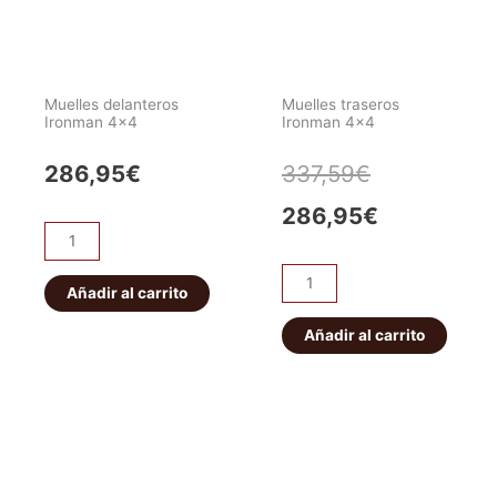
Muelles delanteros
Muelles traseros
Ironman 4×4
Ironman 4×4
El
El
286,95
€
337,59
€
precio
precio
286,95
€
Muelles
original
actual
delanteros
Muelles
Ironman
Añadir al carrito
era:
es:
traseros
4x4
Ironman
Añadir al carrito
337,59€.
286,95€.
cantidad
4x4
cantidad