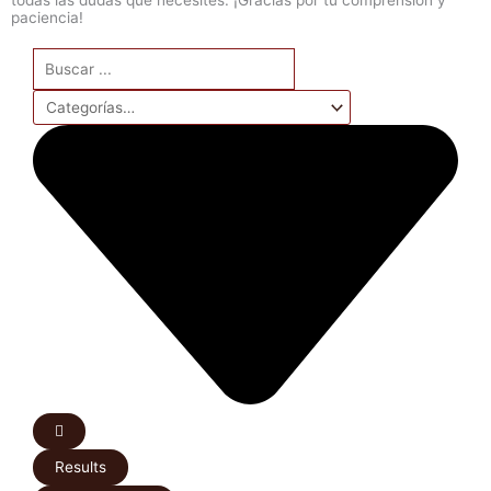
paciencia!
Search
...
Results