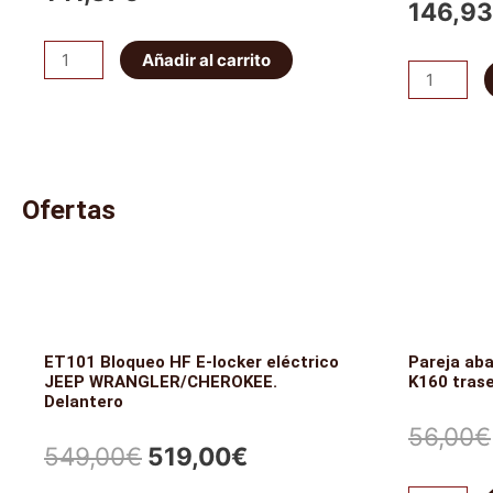
146,93
Muelle
Añadir al carrito
Muelle
Trasero
Trasero
King
Carga
Springs
Pesada
-
King
20mm
Ofertas
Springs
cantidad
-
50mm
cantidad
ET101 Bloqueo HF E-locker eléctrico
Pareja ab
JEEP WRANGLER/CHEROKEE.
K160 tras
Delantero
56,00
€
El
El
549,00
€
519,00
€