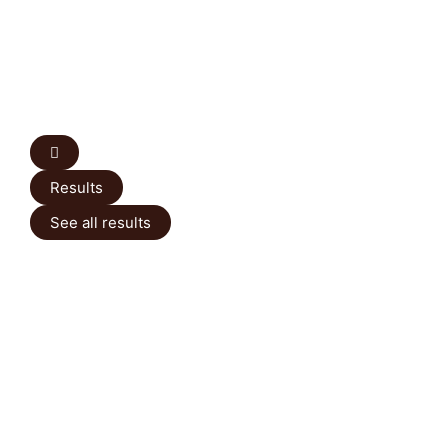
Results
See all results