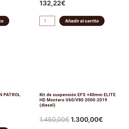
132,22
€
Muelle
to
Añadir al carrito
Trasero
Carga
Media
King
Springs
-
50mm
cantidad
AN PATROL
Kit de suspensión EFS +40mm ELITE
HD Montero V60/V80 2000-2019
(diesel)
El
El
1.450,00
€
1.300,00
€
cio