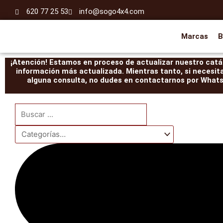
Ir
620 77 25 53
info@sogo4x4.com
al
contenido
Marcas
B
¡Atención! Estamos en proceso de actualizar nuestro catál
información más actualizada. Mientras tanto, si necesit
alguna consulta, no dudes en contactarnos por WhatsA
Search
...