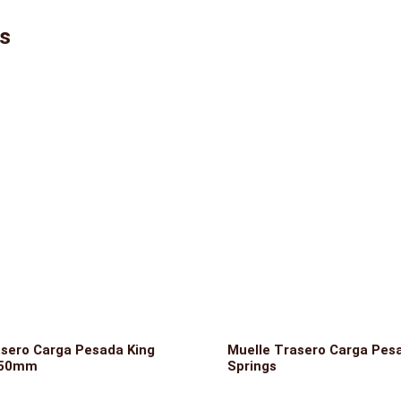
os
asero Carga Pesada King
Muelle Trasero Carga Pes
 50mm
Springs