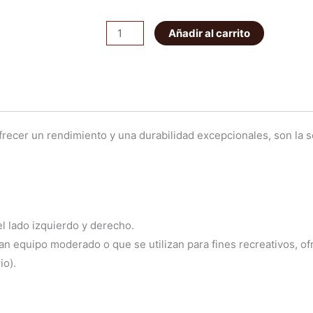
Muelle
Añadir al carrito
Trasero
Carga
Media
King
Springs
recer un rendimiento y una durabilidad excepcionales, son la s
cantidad
l lado izquierdo y derecho.
an equipo moderado o que se utilizan para fines recreativos, of
io).