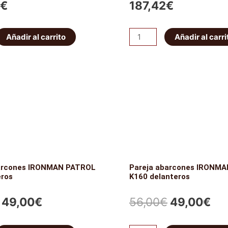
€
187,42
€
Muelle
Añadir al carrito
Añadir al carri
Trasero
Carga
Pesada
King
Springs
cantidad
arcones IRONMAN PATROL
Pareja abarcones IRONM
eros
K160 delanteros
El
El
El
El
49,00
€
56,00
€
49,00
€
precio
precio
precio
pre