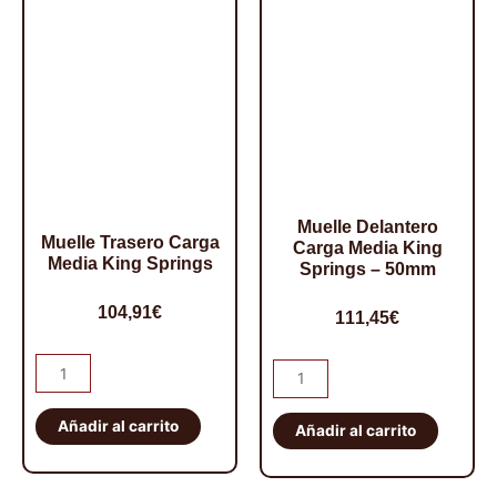
50mm
cantidad
Muelle Delantero
Muelle Trasero Carga
Carga Media King
Media King Springs
Springs – 50mm
104,91
€
111,45
€
Muelle
Muelle
Trasero
Delantero
Carga
Añadir al carrito
Carga
Añadir al carrito
Media
Media
King
King