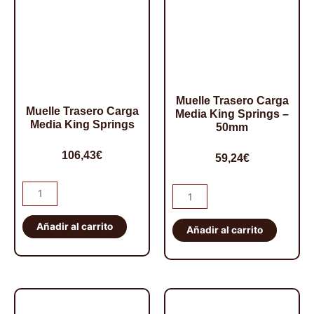
Muelle Trasero Carga
Muelle Trasero Carga
Media King Springs –
Media King Springs
50mm
106,43
€
59,24
€
Muelle
Muelle
Trasero
Trasero
Carga
Añadir al carrito
Carga
Añadir al carrito
Media
Media
King
King
Springs
Springs
cantidad
-