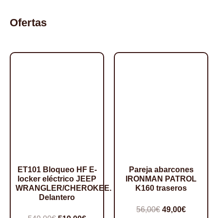
Springs
Springs
cantidad
-
Ofertas
50mm
cantidad
ET101 Bloqueo HF E-
Pareja abarcones
locker eléctrico JEEP
IRONMAN PATROL
WRANGLER/CHEROKEE.
K160 traseros
Delantero
El
El
56,00
€
49,00
€