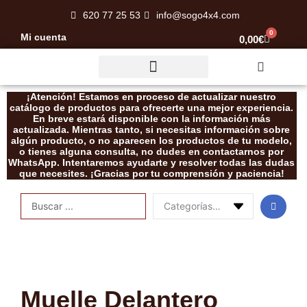
Ir
620 77 25 53
info@sogo4x4.com
al
0
Mi cuenta
Carrito
0,00
€
contenido
Rescate / Desatasco
¡Atención! Estamos en proceso de actualizar nuestro
catálogo de productos para ofrecerte una mejor experiencia.
En breve estará disponible con la información más
actualizada. Mientras tanto, si necesitas información sobre
algún producto, o no aparecen los productos de tu modelo,
o tienes alguna consulta, no dudes en contactarnos por
WhatsApp. Intentaremos ayudarte y resolver todas las dudas
que necesites. ¡Gracias por tu comprensión y paciencia!
Search
...
Muelle Delantero