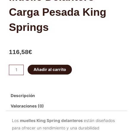
Carga Pesada King
Springs
116,58
€
Muelle
Añadir al carrito
Delantero
Carga
Pesada
Descripción
King
Springs
Valoraciones (0)
cantidad
Los
muelles King Spring delanteros
están diseñados
para ofrecer un rendimiento y una durabilidad