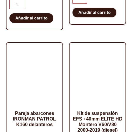
ET101
abarcones
original
actual
era:
es:
Bloqueo
IRONMAN
Añadir al carrito
era:
es:
56,00€.
49,00€.
HF
Añadir al carrito
PATROL
549,00€.
519,00€.
E-
K160
locker
traseros
eléctrico
cantidad
JEEP
WRANGLER/CHEROKEE.
Delantero
cantidad
Pareja abarcones
Kit de suspensión
IRONMAN PATROL
EFS +40mm ELITE HD
K160 delanteros
Montero V60/V80
2000-2019 (diesel)