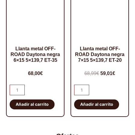
25
cantidad
Llanta metal OFF-
Llanta metal OFF-
ROAD Daytona negra
ROAD Daytona negra
6×15 5×139,7 ET-35
7×15 5×139,7 ET-20
El
El
68,00
€
68,99
€
59,01
€
precio
precio
Llanta
Llanta
original
actual
metal
metal
era:
es:
OFF-
OFF-
Añadir al carrito
Añadir al carrito
68,99€.
59,01€.
ROAD
ROAD
Daytona
Daytona
negra
negra
6x15
7x15