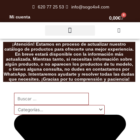
Ir
620 77 25 53
info@sogo4x4.com
al
0
Mi cuenta
Carrito
0,00
€
contenido
Rescate / Desatasco
¡Atención! Estamos en proceso de actualizar nuestro
catálogo de productos para ofrecerte una mejor experiencia.
En breve estará disponible con la información más
actualizada. Mientras tanto, si necesitas información sobre
algún producto, o no aparecen los productos de tu modelo,
o tienes alguna consulta, no dudes en contactarnos por
WhatsApp. Intentaremos ayudarte y resolver todas las dudas
que necesites. ¡Gracias por tu comprensión y paciencia!
Search
...