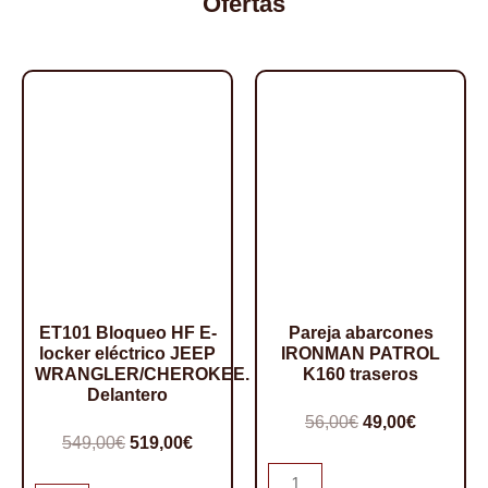
Ofertas
5x139,7
5x139,7
ET-
ET-
35
20
cantidad
cantidad
ET101 Bloqueo HF E-
Pareja abarcones
locker eléctrico JEEP
IRONMAN PATROL
WRANGLER/CHEROKEE.
K160 traseros
Delantero
El
El
56,00
€
49,00
€
El
El
549,00
€
519,00
€
precio
precio
precio
precio
Pareja
original
actual