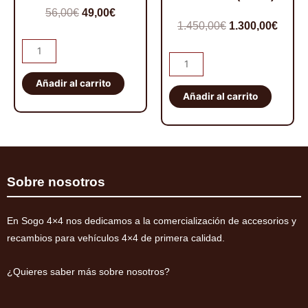
El
El
56,00
€
49,00
€
El
El
1.450,00
€
1.300,00
€
precio
precio
precio
preci
Pareja
original
actual
Kit
abarcones
original
actua
era:
es:
de
IRONMAN
Añadir al carrito
era:
es:
56,00€.
49,00€.
suspensión
Añadir al carrito
PATROL
1.450,00€.
1.300,
EFS
K160
+40mm
delanteros
ELITE
cantidad
HD
Montero
Sobre nosotros
V60/V80
2000-
En Sogo 4×4 nos dedicamos a la comercialización de accesorios y
2019
recambios para vehículos 4×4 de primera calidad.
(diesel)
cantidad
¿Quieres saber más sobre nosotros?