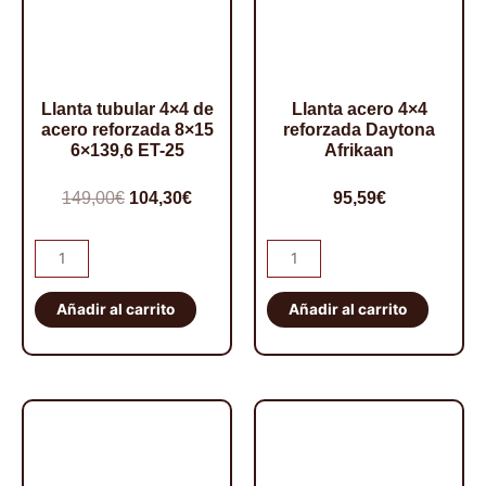
Llanta tubular 4×4 de
Llanta acero 4×4
acero reforzada 8×15
reforzada Daytona
6×139,6 ET-25
Afrikaan
El
El
149,00
€
104,30
€
95,59
€
precio
precio
Llanta
Llanta
original
actual
tubular
acero
era:
es:
4x4
4x4
Añadir al carrito
Añadir al carrito
149,00€.
104,30€.
de
reforzada
acero
Daytona
reforzada
Afrikaan
8x15
cantidad
6x139,6
ET-