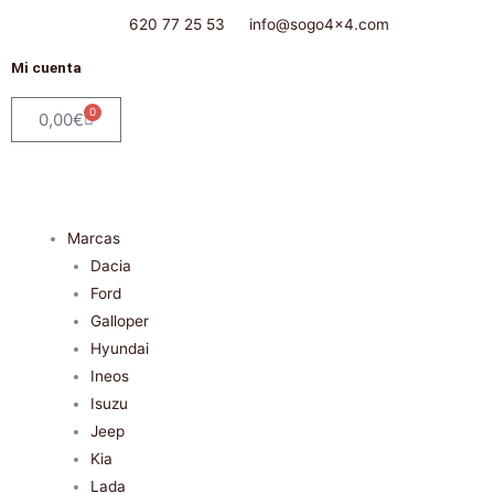
Ir
620 77 25 53
info@sogo4x4.com
al
contenido
Mi cuenta
0
Carrito
0,00
€
Marcas
Dacia
Ford
Galloper
Hyundai
Ineos
Isuzu
Jeep
Kia
Lada