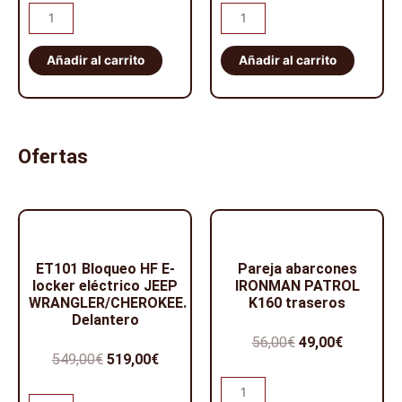
Liberadores
Liberadores
original
actual
automáticos
AVM
era:
es:
AVM
445HP
Añadir al carrito
Añadir al carrito
399,00€.
359,00€.
938
cantidad
cantidad
Ofertas
ET101 Bloqueo HF E-
Pareja abarcones
locker eléctrico JEEP
IRONMAN PATROL
WRANGLER/CHEROKEE.
K160 traseros
Delantero
El
El
56,00
€
49,00
€
El
El
549,00
€
519,00
€
precio
precio
precio
precio
Pareja
original
actual