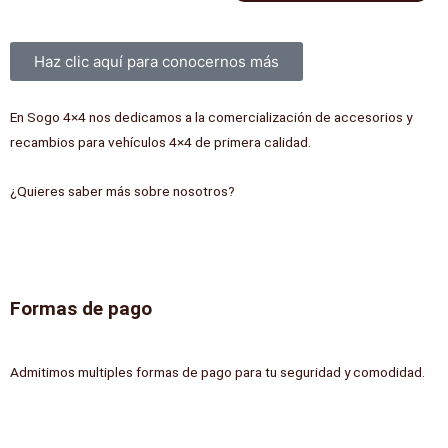
+40mm
delanteros
ELITE
cantidad
Sobre nosotros
HD
Haz clic aquí para conocernos más
Montero
V60/V80
En Sogo 4×4 nos dedicamos a la comercialización de accesorios y
2000-
recambios para vehículos 4×4 de primera calidad.
2019
(diesel)
¿Quieres saber más sobre nosotros?
cantidad
Formas de pago
Admitimos multiples formas de pago para tu seguridad y comodidad.