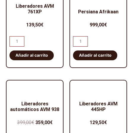
Liberadores AVM
761XP
Persiana Afrikaan
139,50
€
999,00
€
Liberadores
Persiana
AVM
Afrikaan
761XP
cantidad
Añadir al carrito
Añadir al carrito
cantidad
Liberadores
Liberadores AVM
automáticos AVM 938
445HP
El
El
399,00
€
359,00
€
129,50
€
precio
precio