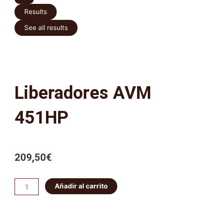
Results
See all results
Liberadores AVM
451HP
209,50
€
Liberadores
Añadir al carrito
AVM
451HP