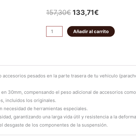
El
El
157,30
€
133,71
€
precio
precio
Kit
Añadir al carrito
original
actual
tacos
elevación
era:
es:
de
157,30€.
133,71€.
30mm
para
do accesorios pesados en la parte trasera de tu vehiculo (parac
muelles
traseros
o en 30mm, compensando el peso adicional de accesorios como 
Ironman
, incluidos los originales.
4x4
sin necesidad de herramientas especiales.
cantidad
dad, garantizando una larga vida útil y resistencia a la deforma
el desgaste de los componentes de la suspensión.