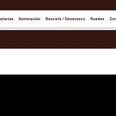
aterias
Iluminación
Rescate / Desatasco
Ruedas
Zo
ogo de productos para ofrecerte una mejor experiencia. En br
as información sobre algún producto, o no aparecen los produ
pp. Intentaremos ayudarte y resolver todas las dudas que ne
comprensión y paciencia!