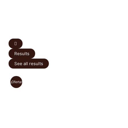
Results
See all results
¡Oferta!