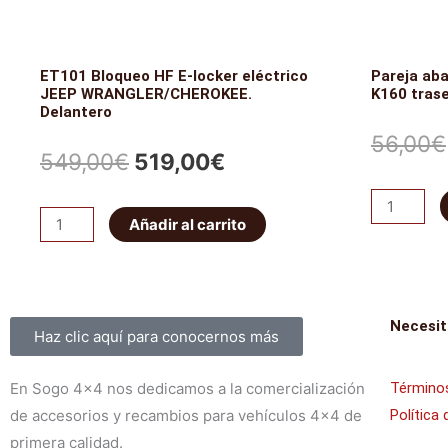
cantidad
ET101 Bloqueo HF E-locker eléctrico
Pareja ab
JEEP WRANGLER/CHEROKEE.
K160 tras
Delantero
56,00
€
El
El
549,00
€
519,00
€
precio
precio
Pareja
ET101
Añadir al carrito
abarcones
original
actual
Bloqueo
IRONMAN
HF
era:
es:
PATROL
E-
K160
549,00€.
519,00€.
Sobre nosotros
Necesit
locker
Haz clic aquí para conocernos más
traseros
eléctrico
cantidad
JEEP
En Sogo 4×4 nos dedicamos a la comercialización
Términos
WRANGLER/CHEROKEE.
de accesorios y recambios para vehículos 4×4 de
Política 
Delantero
primera calidad.