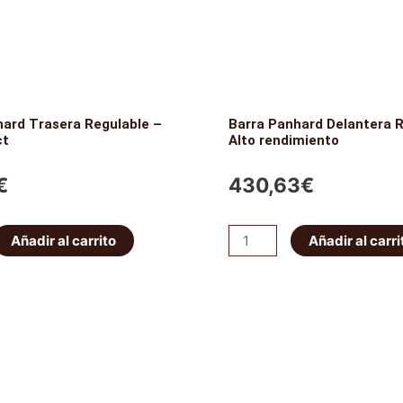
hard Trasera Regulable –
Barra Panhard Delantera R
ct
Alto rendimiento
€
430,63
€
Barra
Añadir al carrito
Añadir al carri
Panhard
Delantera
Regulable
-
t
Alto
rendimiento