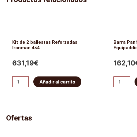
Kit de 2 ballestas Reforzadas
Barra Pan
Ironman 4×4
Equipaddi
631,19
€
162,10
Kit
Barra
Añadir al carrito
de
Panhard
2
Trasera
ballestas
Regulable
Reforzadas
-
Ofertas
Ironman
Equipaddic
4x4
cantidad