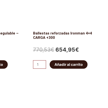
egulable –
Ballestas reforzadas Ironman 4×4
CARGA +300
El
El
770,53
€
654,95
€
precio
precio
Ballestas
to
Añadir al carrito
original
actual
reforzadas
Ironman
era:
es:
4x4
770,53€.
654,95€.
CARGA
+300
cantidad