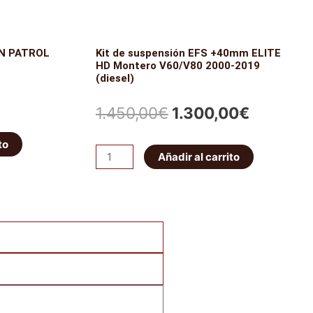
AN PATROL
Kit de suspensión EFS +40mm ELITE
HD Montero V60/V80 2000-2019
(diesel)
El
El
1.450,00
€
1.300,00
€
cio
precio
precio
to
Kit
ual
Añadir al carrito
original
actual
de
suspensión
era:
es:
EFS
,00€.
1.450,00€.
1.300,0
+40mm
ELITE
HD
Montero
V60/V80