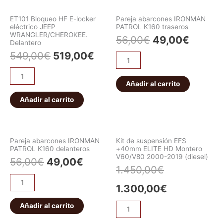
ET101 Bloqueo HF E-locker
Pareja abarcones IRONMAN
eléctrico JEEP
PATROL K160 traseros
WRANGLER/CHEROKEE.
56,00
€
49,00
€
Delantero
549,00
€
519,00
€
Añadir al carrito
Añadir al carrito
Pareja abarcones IRONMAN
Kit de suspensión EFS
PATROL K160 delanteros
+40mm ELITE HD Montero
V60/V80 2000-2019 (diesel)
56,00
€
49,00
€
1.450,00
€
1.300,00
€
Añadir al carrito