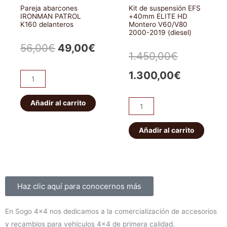
Pareja abarcones
Kit de suspensión EFS
cantidad
IRONMAN PATROL
+40mm ELITE HD
K160 delanteros
Montero V60/V80
2000-2019 (diesel)
El
El
56,00
€
49,00
€
El
El
1.450,00
€
precio
precio
precio
precio
1.300,00
€
Pareja
original
actual
abarcones
original
actual
IRONMAN
Añadir al carrito
era:
es:
Kit
era:
es:
PATROL
de
56,00€.
49,00€.
K160
suspensión
Añadir al carrito
1.450,00€
1.300,00
delanteros
EFS
cantidad
+40mm
ELITE
HD
Sobre nosotros
Haz clic aquí para conocernos más
Montero
V60/V80
En Sogo 4×4 nos dedicamos a la comercialización de accesorios
2000-
y recambios para vehículos 4×4 de primera calidad.