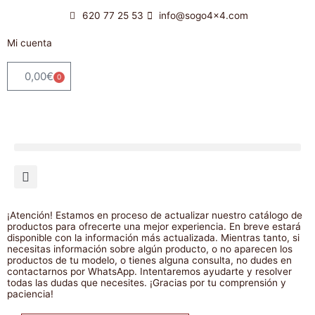
Ir
620 77 25 53
info@sogo4x4.com
al
contenido
Mi cuenta
0,00
€
0
Carrito
¡Atención! Estamos en proceso de actualizar nuestro catálogo de
productos para ofrecerte una mejor experiencia. En breve estará
disponible con la información más actualizada. Mientras tanto, si
necesitas información sobre algún producto, o no aparecen los
productos de tu modelo, o tienes alguna consulta, no dudes en
contactarnos por WhatsApp. Intentaremos ayudarte y resolver
todas las dudas que necesites. ¡Gracias por tu comprensión y
paciencia!