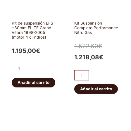
Kit de suspensión EFS
Kit Suspensión
+30mm ELITE Grand
Completo Performance
Vitara 1998-2005
Nitro Gas
(motor 4 cilindros)
El
El
1.522,60
€
1.195,00
€
precio
precio
1.218,08
€
original
actual
Kit
Kit
de
era:
es:
Suspensión
suspensión
Añadir al carrito
Completo
EFS
Añadir al carrito
1.522,60€
1.218,08€
Performance
+30mm
Nitro
ELITE
Gas
Grand
cantidad
Vitara
1998-