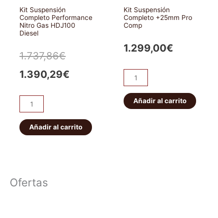
2005
Kit Suspensión
Kit Suspensión
(motor
Completo Performance
Completo +25mm Pro
Nitro Gas HDJ100
Comp
4
Diesel
cilindros)
1.299,00
€
cantidad
El
El
1.737,86
€
precio
precio
1.390,29
€
Kit
Suspensión
original
actual
Completo
Añadir al carrito
Kit
era:
es:
+25mm
Suspensión
Pro
Completo
Añadir al carrito
1.737,86€.
1.390,29€.
Comp
Performance
cantidad
Nitro
Gas
HDJ100
Ofertas
Diesel
cantidad