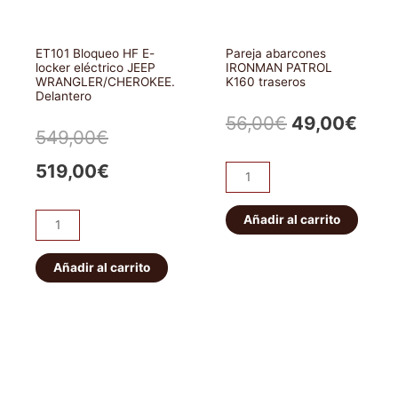
ET101 Bloqueo HF E-
Pareja abarcones
locker eléctrico JEEP
IRONMAN PATROL
WRANGLER/CHEROKEE.
K160 traseros
Delantero
El
El
56,00
€
49,00
€
El
El
549,00
€
precio
prec
precio
precio
519,00
€
Pareja
original
actu
abarcones
original
actual
IRONMAN
Añadir al carrito
era:
es:
ET101
era:
es:
PATROL
Bloqueo
56,00€.
49,0
K160
HF
Añadir al carrito
549,00€.
519,00€.
traseros
E-
cantidad
locker
eléctrico
JEEP
WRANGLER/CHEROKEE.
Delantero