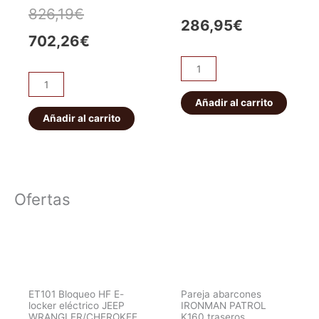
El
El
826,19
€
286,95
€
precio
precio
702,26
€
original
actual
Muelles
Kit
delanteros
era:
es:
muelles
reforzados
Añadir al carrito
Ironman
Ironman
Añadir al carrito
826,19€.
702,26€.
4x4
4x4
+10cm
cantidad
cantidad
Ofertas
ET101 Bloqueo HF E-
Pareja abarcones
locker eléctrico JEEP
IRONMAN PATROL
WRANGLER/CHEROKEE.
K160 traseros