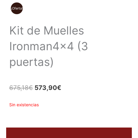
¡Oferta!
Kit de Muelles
Ironman4x4 (3
puertas)
El
El
675,18
€
573,90
€
precio
precio
Sin existencias
original
actual
era:
es:
675,18€.
573,90€.
Descripción