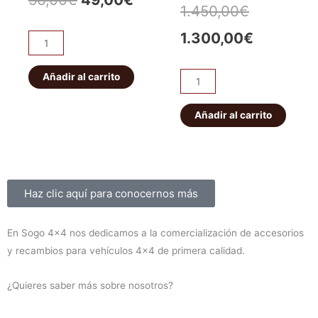
El
El
1.450,00
€
precio
precio
precio
precio
1.300,00
€
Pareja
original
actual
abarcones
original
actual
IRONMAN
Añadir al carrito
era:
es:
Kit
era:
es:
PATROL
de
56,00€.
49,00€.
K160
suspensión
Añadir al carrito
1.450,00€
1.300,00
delanteros
EFS
cantidad
+40mm
ELITE
HD
Sobre nosotros
Haz clic aquí para conocernos más
Montero
V60/V80
En Sogo 4×4 nos dedicamos a la comercialización de accesorios
2000-
y recambios para vehículos 4×4 de primera calidad.
2019
(diesel)
¿Quieres saber más sobre nosotros?
cantidad