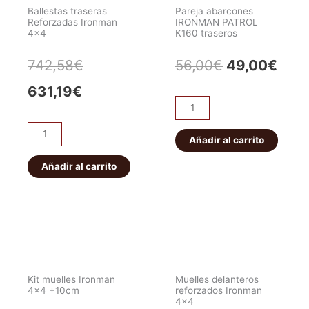
Ballestas traseras
Pareja abarcones
Reforzadas Ironman
IRONMAN PATROL
4×4
K160 traseros
El
El
El
El
742,58
€
56,00
€
49,00
€
precio
precio
precio
prec
631,19
€
Pareja
actual
original
original
actu
abarcones
Ballestas
IRONMAN
Añadir al carrito
es:
era:
era:
es:
traseras
PATROL
Reforzadas
Añadir al carrito
631,19€.
742,58€.
56,00€.
49,0
K160
Ironman
traseros
4x4
cantidad
cantidad
Kit muelles Ironman
Muelles delanteros
4×4 +10cm
reforzados Ironman
4×4