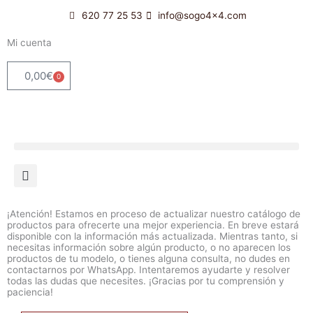
Ir
620 77 25 53
info@sogo4x4.com
al
contenido
Mi cuenta
0,00
€
0
Carrito
¡Atención! Estamos en proceso de actualizar nuestro catálogo de
productos para ofrecerte una mejor experiencia. En breve estará
disponible con la información más actualizada. Mientras tanto, si
necesitas información sobre algún producto, o no aparecen los
productos de tu modelo, o tienes alguna consulta, no dudes en
contactarnos por WhatsApp. Intentaremos ayudarte y resolver
todas las dudas que necesites. ¡Gracias por tu comprensión y
paciencia!