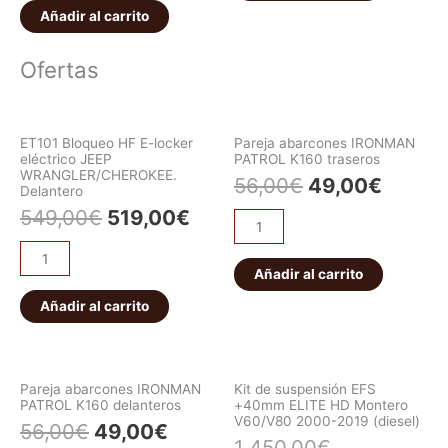
Añadir al carrito
Ofertas
ET101 Bloqueo HF E-locker
Pareja abarcones IRONMAN
eléctrico JEEP
PATROL K160 traseros
WRANGLER/CHEROKEE.
56,00
€
49,00
€
Delantero
549,00
€
519,00
€
Añadir al carrito
Añadir al carrito
Pareja abarcones IRONMAN
Kit de suspensión EFS
PATROL K160 delanteros
+40mm ELITE HD Montero
V60/V80 2000-2019 (diesel)
56,00
€
49,00
€
1.450,00
€