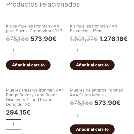
Productos relacionados
Kit de muelles Ironman 4×4
Kit muelles Ironman 4×4
para Suzuki Grand Vitara XL7
Elevación +15cm
675,18
€
573,90
€
1.501,37
€
1.276,16
€
Añadir al carrito
Añadir al carrito
Muelles traseros Ironman 4×4
Muelles delanteros Ironman
Range Rover / Land Rover
4×4 Carga Media
Discovery / Land Rover
675,18
€
573,90
€
Defender 90
294,15
€
Añadir al carrito