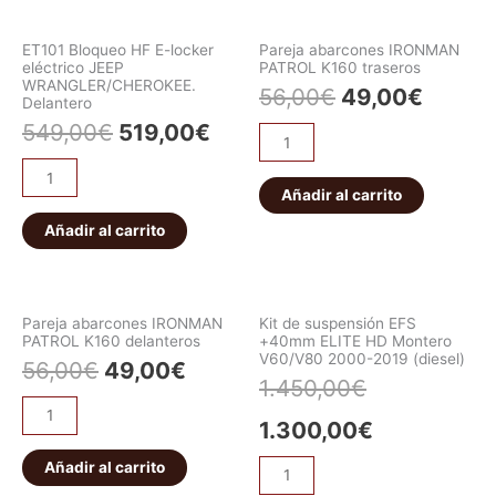
ET101 Bloqueo HF E-locker
Pareja abarcones IRONMAN
eléctrico JEEP
PATROL K160 traseros
WRANGLER/CHEROKEE.
56,00
€
49,00
€
Delantero
549,00
€
519,00
€
Añadir al carrito
Añadir al carrito
Pareja abarcones IRONMAN
Kit de suspensión EFS
PATROL K160 delanteros
+40mm ELITE HD Montero
V60/V80 2000-2019 (diesel)
56,00
€
49,00
€
1.450,00
€
1.300,00
€
Añadir al carrito